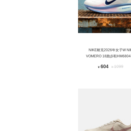
NIKE耐克2026年女子W NI
VOMERO 18跑步鞋HM6804-
604
1099
¥
¥