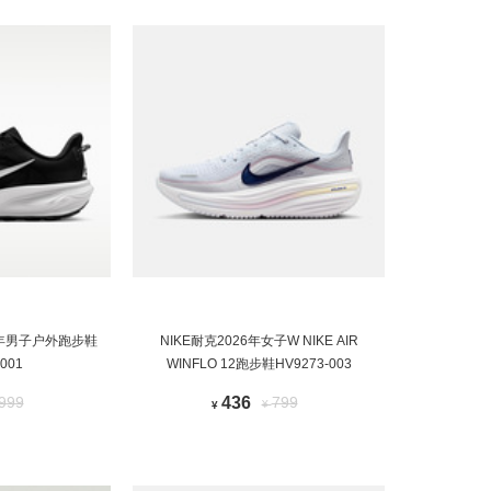
26年男子户外跑步鞋
NIKE耐克2026年女子W NIKE AIR
001
WINFLO 12跑步鞋HV9273-003
999
436
799
¥
¥