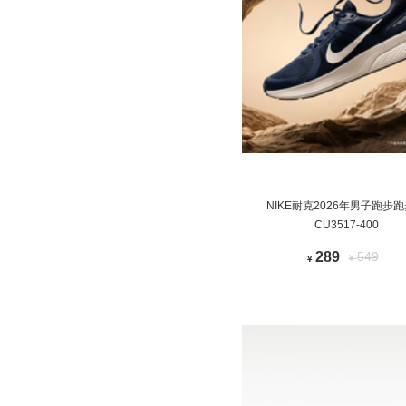
NIKE耐克2026年男子跑步
CU3517-400
289
549
¥
¥