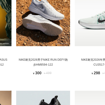
ASUS
NIKE耐克2026男子NIKE RUN DEFY跑
NIKE耐克2026
012
步HM9594-122
CU3517
300
499
298
¥
¥
¥
¥