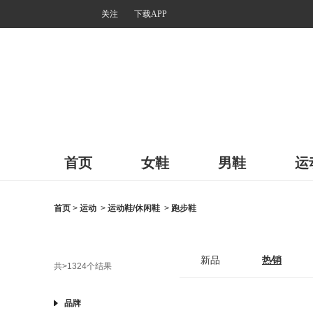
关注
下载APP
首页
女鞋
男鞋
运
首页
>
运动
>
运动鞋/休闲鞋
>
跑步鞋
新品
热销
共
>1324
个结果
品牌