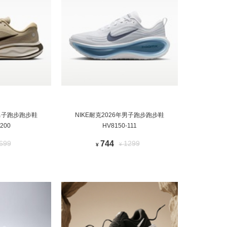
年男子跑步跑步鞋
NIKE耐克2026年男子跑步跑步鞋
200
HV8150-111
699
744
1299
¥
¥