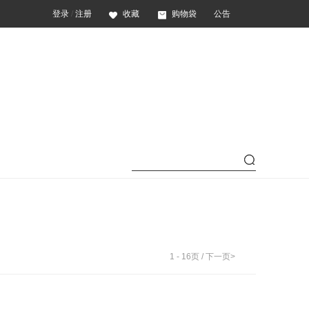
登录
/
注册
收藏
购物袋
公告
1
-
16
页 /
下一页>