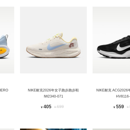
MERO
NIKE耐克2026年女子跑步跑步鞋
NIKE耐克 ACG20
IW2340-071
HV8116-
405
699
559
¥
¥
¥
¥