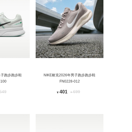
年男子跑步跑步鞋
NIKE耐克2026年男子跑步跑步鞋
-100
FN0228-012
549
401
699
¥
¥