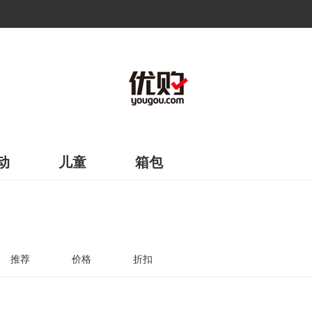
动
儿童
箱包
推荐
价格
折扣