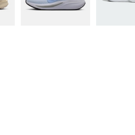
RRA
NIKE耐克2026年女子跑步跑步鞋
adidas阿迪达斯2025
5
IM9291-002
跑步竞技JP
355
599
342
¥
¥
¥
¥