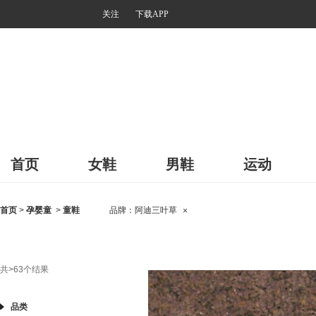
关注
下载APP
首页
女鞋
男鞋
运动
首页
>
孕婴童
>
童鞋
品牌：
阿迪三叶草
×
共
>63
个结果
品类