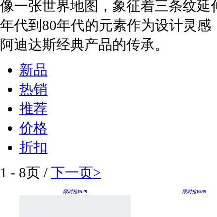
像一张世界地图，象征着三条纹延伸
年代到80年代的元素作为设计灵感，具有强
阿迪达斯经典产品的传承。
新品
热销
推荐
价格
折扣
1
-
8
页 /
下一页>
限时抢
¥529
限时抢
¥509