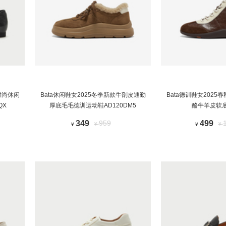
时尚休闲
Bata休闲鞋女2025冬季新款牛剖皮通勤
Bata德训鞋女202
QX
厚底毛毛德训运动鞋AD120DM5
酪牛羊皮软
349
959
499
¥
¥
¥
¥