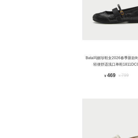
Bata玛丽珍鞋女2026春季新款
轻便舒适浅口单鞋1811DC
469
799
¥
¥