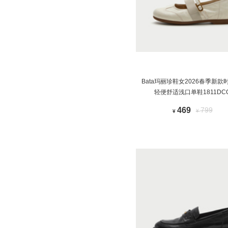
Bata玛丽珍鞋女2026春季新款
轻便舒适浅口单鞋1811DC
469
799
¥
¥