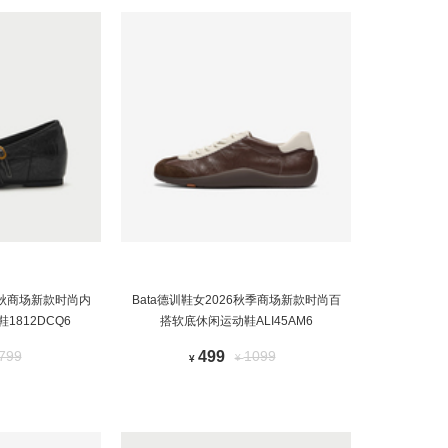
6春秋商场新款时尚内
Bata德训鞋女2026秋季商场新款时尚百
1812DCQ6
搭软底休闲运动鞋ALI45AM6
799
499
1099
¥
¥