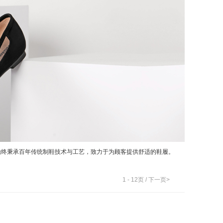
ata始终秉承百年传统制鞋技术与工艺，致力于为顾客提供舒适的鞋履。
1
-
12
页 /
下一页>