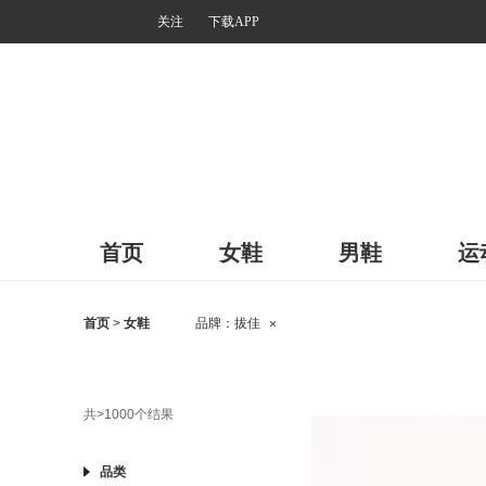
关注
下载APP
首页
女鞋
男鞋
运
首页
>
女鞋
品牌：
拔佳
×
共
>1000
个结果
品类