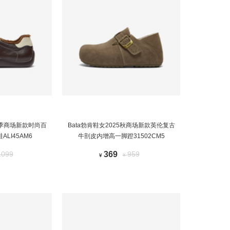
5秋季商场新款时尚百
Bata勃肯鞋女2025秋商场新款英伦复古
LI45AM6
牛剖皮内增高一脚蹬31502CM5
1099
369
959
¥
¥