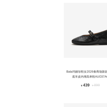
Bata玛丽珍鞋女2026春商场新
底羊皮内增高单鞋AUO37A
439
899
¥
¥