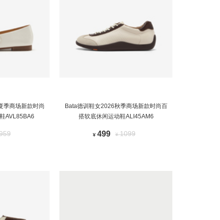
26夏季商场新款时尚
Bata德训鞋女2026秋季商场新款时尚百
AVL85BA6
搭软底休闲运动鞋ALI45AM6
959
499
1099
¥
¥