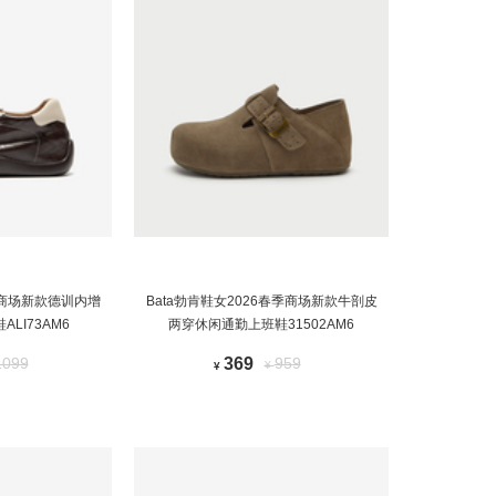
5秋商场新款德训内增
Bata勃肯鞋女2026春季商场新款牛剖皮
LI73AM6
两穿休闲通勤上班鞋31502AM6
1099
369
959
¥
¥