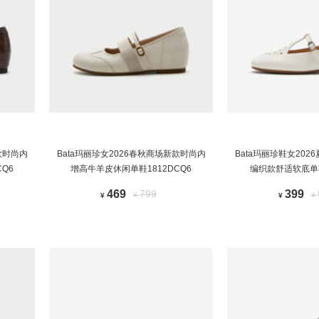
款时尚内
Bata玛丽珍女2026春秋商场新款时尚内
Bata玛丽珍鞋女20
Q6
增高牛羊皮休闲单鞋1812DCQ6
编织款舒适软底单鞋
469
799
399
¥
¥
¥
¥