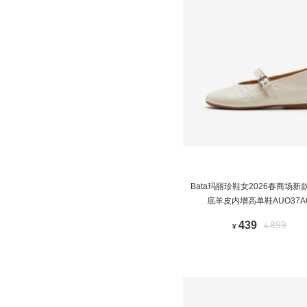
Bata玛丽珍鞋女2026春商场新
底羊皮内增高单鞋AUO37A
439
899
¥
¥