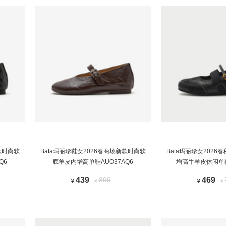
款时尚软
Bata玛丽珍鞋女2026春商场新款时尚软
Bata玛丽珍女202
Q6
底羊皮内增高单鞋AUO37AQ6
增高牛羊皮休闲单鞋
439
899
469
¥
¥
¥
¥