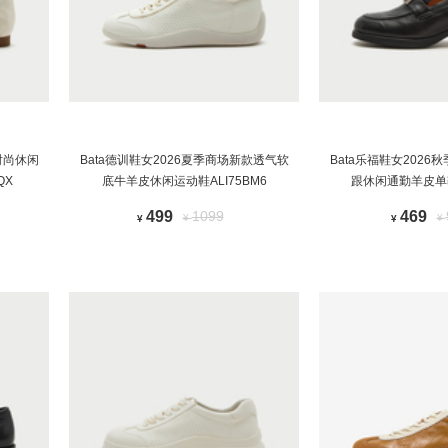
时尚休闲
Bata德训鞋女2026夏季商场新款透气软
Bata乐福鞋女202
QX
底牛羊皮休闲运动鞋ALI75BM6
跟休闲通勤羊皮单鞋
499
1099
469
¥
¥
¥
¥