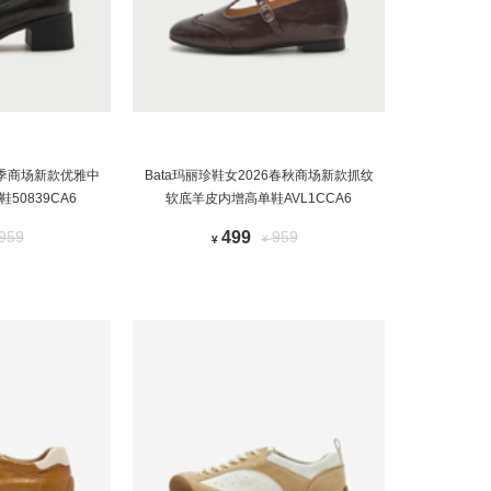
6秋季商场新款优雅中
Bata玛丽珍鞋女2026春秋商场新款抓纹
50839CA6
软底羊皮内增高单鞋AVL1CCA6
959
499
959
¥
¥