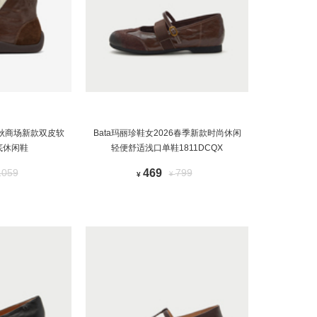
5春秋商场新款双皮软
Bata玛丽珍鞋女2026春季新款时尚休闲
底休闲鞋
轻便舒适浅口单鞋1811DCQX
1059
469
799
¥
¥