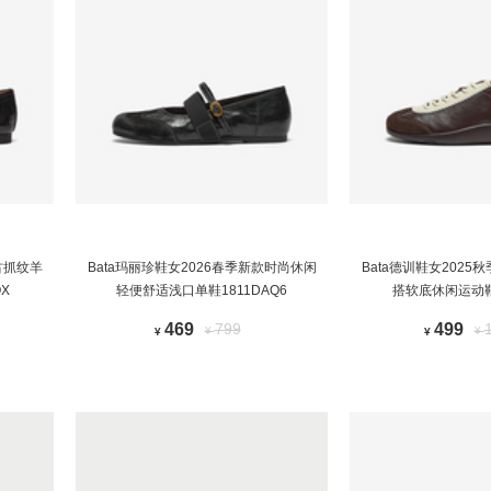
古抓纹羊
Bata玛丽珍鞋女2026春季新款时尚休闲
Bata德训鞋女202
X
轻便舒适浅口单鞋1811DAQ6
搭软底休闲运动鞋A
469
799
499
¥
¥
¥
¥