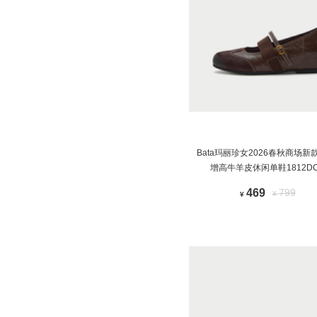
Bata玛丽珍女2026春秋商场新
增高牛羊皮休闲单鞋1812DC
469
799
¥
¥