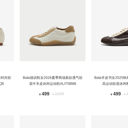
款时尚软
Bata德训鞋女2026夏季商场新款透气软
Bata羊皮书女202
Q6
底牛羊皮休闲运动鞋ALI75BM6
高运动软底休闲鞋A
499
1099
499
¥
¥
¥
¥