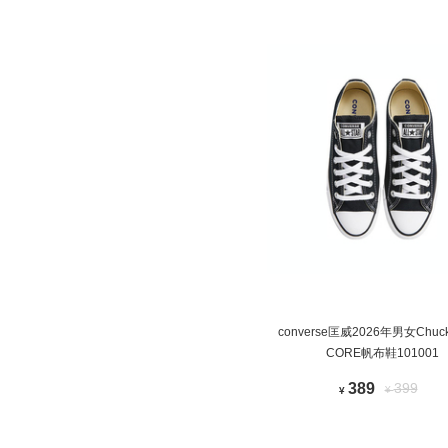
converse匡威2026年男女Chuck 
CORE帆布鞋101001
389
399
¥
¥