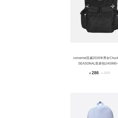
converse匡威2026年男女Chuck 
SEASONAL双肩包UA5990-
286
369
¥
¥