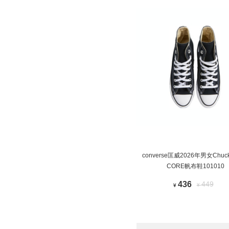
converse匡威2026年男女Chuck 
CORE帆布鞋101010
436
449
¥
¥