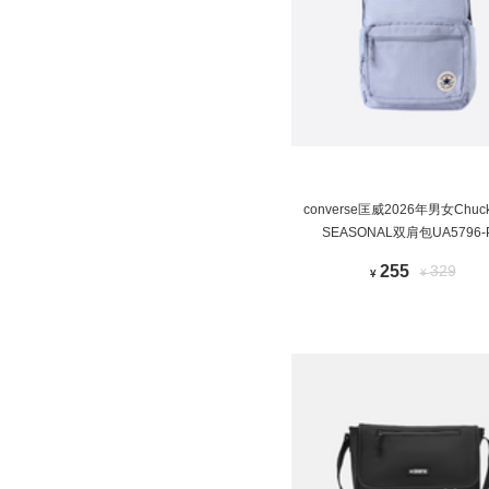
converse匡威2026年男女Chuck 
SEASONAL双肩包UA5796-
255
329
¥
¥