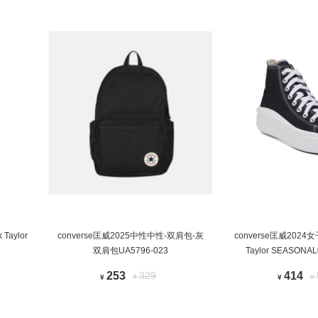
Taylor
converse匡威2025中性中性-双肩包-灰
converse匡威2024
双肩包UA5796-023
Taylor SEASO
56849
253
329
414
¥
¥
¥
¥