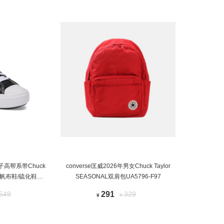
女子高帮系带Chuck
converse匡威2026年男女Chuck Taylor
NAL帆布鞋/硫化鞋
SEASONAL双肩包UA5796-F97
7C
549
291
329
¥
¥