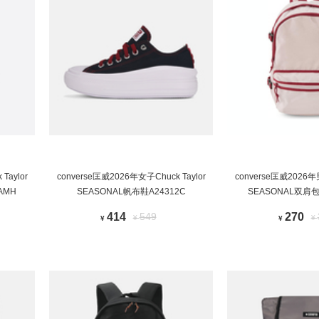
Taylor
converse匡威2026年女子Chuck Taylor
converse匡威2026年男
AMH
SEASONAL帆布鞋A24312C
SEASONAL双肩包U
414
549
270
¥
¥
¥
¥