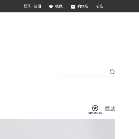
登录
/
注册
收藏
购物袋
公告
匡威