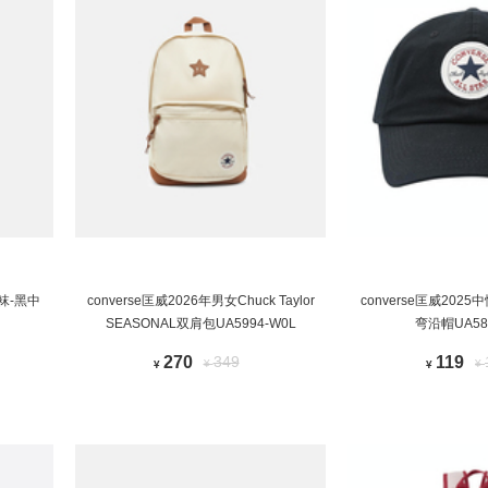
中袜-黑中
converse匡威2026年男女Chuck Taylor
converse匡威202
SEASONAL双肩包UA5994-W0L
弯沿帽UA580
270
349
119
¥
¥
¥
¥