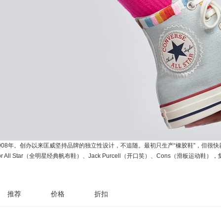
生于1908年。创办以来匡威坚持品牌的独立性设计，不追随。最初只生产“橡胶鞋”，
lor All Star（全明星经典帆布鞋）、Jack Purcell（开口笑）、Cons（滑板运
推荐
价格
折扣