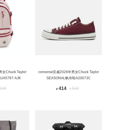
女Chuck Taylor
converse匡威2026年男女Chuck Taylor
A5797-AJK
SEASONAL帆布鞋A20073C
349
414
549
¥
¥