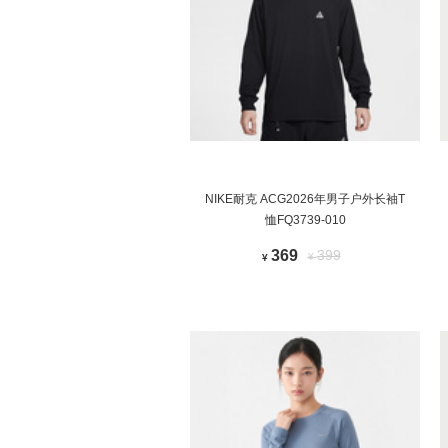
NIKE耐克 ACG2026年男子户外长袖T
恤FQ3739-010
369
399
¥
¥