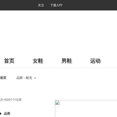
关注
下载APP
首页
女鞋
男鞋
运动
首页
品牌：
耐克
×
共
>6097
个结果
品类