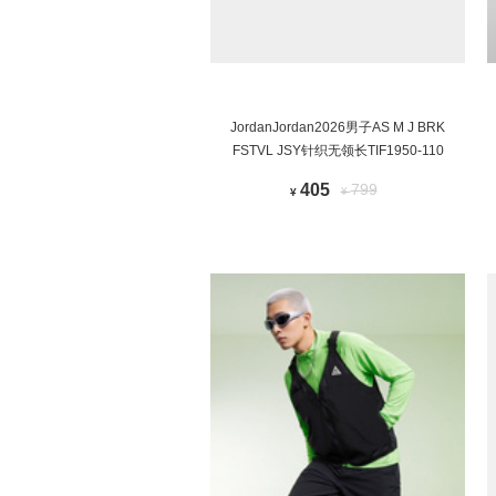
JordanJordan2026男子AS M J BRK
FSTVL JSY针织无领长TIF1950-110
405
799
¥
¥