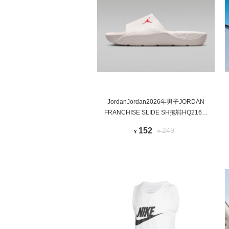
JordanJordan2026年男子JORDAN
FRANCHISE SLIDE SH拖鞋HQ2163-
003
152
249
¥
¥