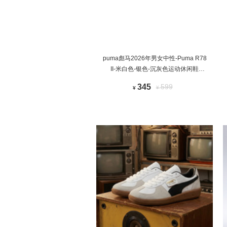
puma彪马2026年男女中性-Puma R78
II-米白色-银色-沉灰色运动休闲鞋
40888801
345
599
¥
¥