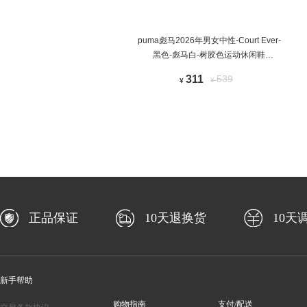
puma彪马2026年男女中性-Court Ever-
黑色-彪马白-树胶色运动休闲鞋
40718601
311
539
¥
¥
正品保证
10天退换货
10天
新手帮助
购物指南
支付/配送