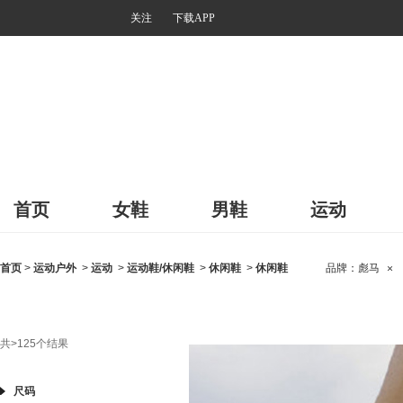
关注
下载APP
首页
女鞋
男鞋
运动
首页
>
运动户外
>
运动
>
运动鞋/休闲鞋
>
休闲鞋
>
休闲鞋
品牌：
彪马
×
共
>125
个结果
尺码