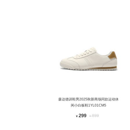
森达德训鞋男2025秋新商场同款运动休
闲小白板鞋1YL01CM5
299
899
¥
¥