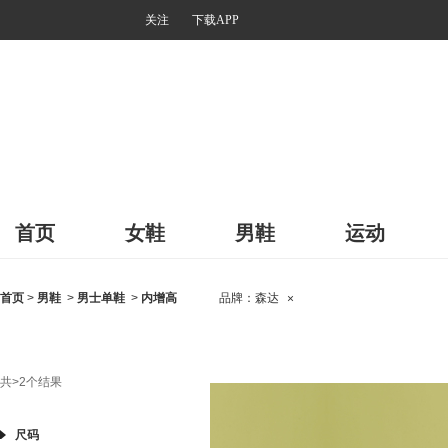
关注
下载APP
首页
女鞋
男鞋
运动
首页
>
男鞋
>
男士单鞋
>
内增高
品牌：
森达
×
共
>2
个结果
尺码