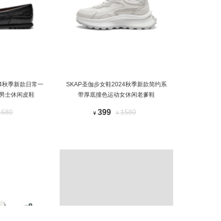
24秋季新款日常一
SKAP圣伽步女鞋2024秋季新款简约系
男士休闲皮鞋
带厚底撞色运动女休闲老爹鞋
1680
399
1580
¥
¥