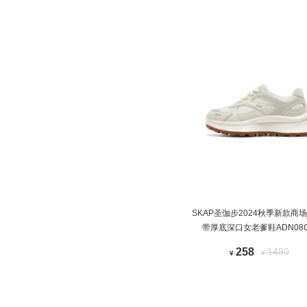
SKAP圣伽步2024秋季新款商
带厚底深口女老爹鞋ADN08
258
1480
¥
¥