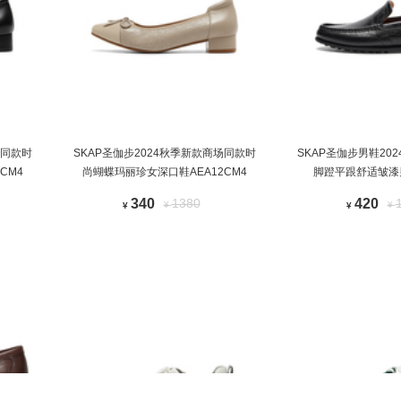
场同款时
SKAP圣伽步2024秋季新款商场同款时
SKAP圣伽步男鞋20
CM4
尚蝴蝶玛丽珍女深口鞋AEA12CM4
脚蹬平跟舒适皱漆
340
1380
420
¥
¥
¥
¥