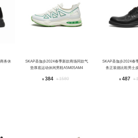
款商务休
SKAP圣伽步2024春季新款商场同款气
SKAP圣伽步2024
垫厚底运动休闲男鞋A5M05AM4
务正装德比鞋男士皮鞋
384
1580
487
¥
¥
¥
¥