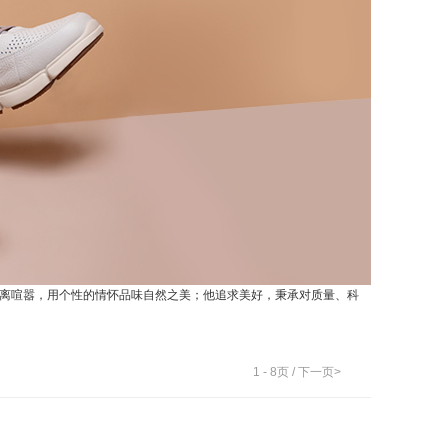
远离喧嚣，用个性的情怀品味自然之美；他追求美好，秉承对质量、科
1
-
8
页 /
下一页>