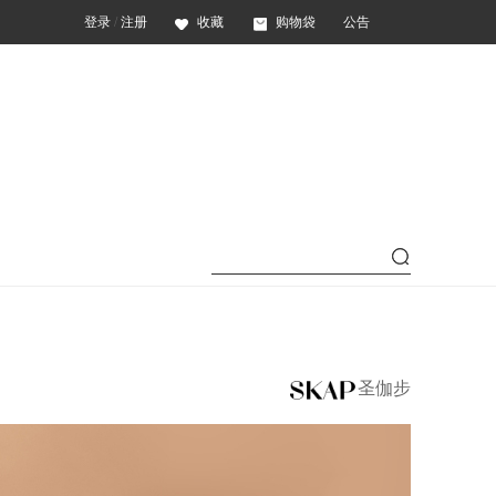
登录
/
注册
收藏
购物袋
公告
圣伽步