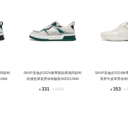
场同款时
SKAP圣伽步2024春季新款商场同款时
SKAP圣伽步2024
AM4
尚撞色厚底男休闲板鞋A6D01AM4
系带牛皮革男休闲鞋
331
1580
353
¥
¥
¥
¥