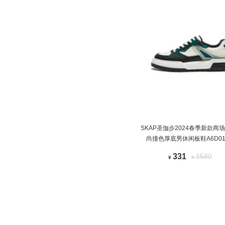
SKAP圣伽步2024春季新款商
尚撞色厚底男休闲板鞋A6D01
331
1580
¥
¥