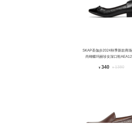
SKAP圣伽步2024秋季新款商
尚蝴蝶玛丽珍女深口鞋AEA12
340
1380
¥
¥