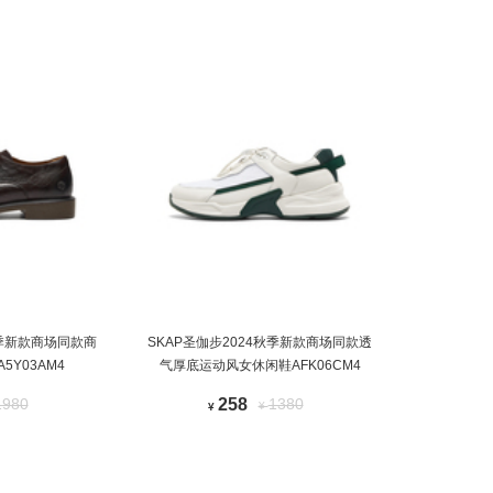
春季新款商场同款商
SKAP圣伽步2024秋季新款商场同款透
5Y03AM4
气厚底运动风女休闲鞋AFK06CM4
1980
258
1380
¥
¥