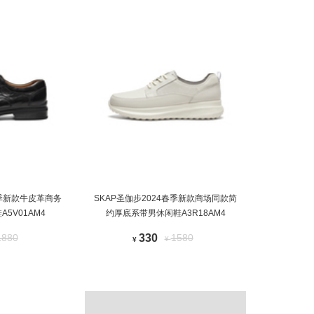
春季新款牛皮革商务
SKAP圣伽步2024春季新款商场同款简
5V01AM4
约厚底系带男休闲鞋A3R18AM4
1880
330
1580
¥
¥