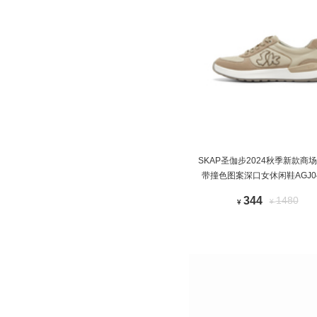
SKAP圣伽步2024秋季新款商
带撞色图案深口女休闲鞋AGJ0
344
1480
¥
¥