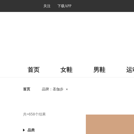
关注
下载APP
首页
女鞋
男鞋
运
首页
品牌：
圣伽步
×
共
>658
个结果
品类