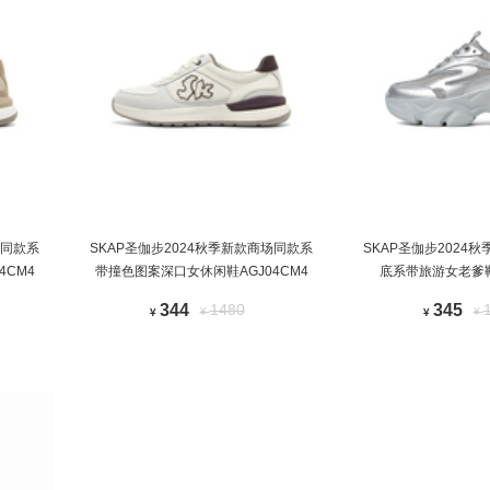
场同款系
SKAP圣伽步2024秋季新款商场同款系
SKAP圣伽步2024
4CM4
带撞色图案深口女休闲鞋AGJ04CM4
底系带旅游女老爹鞋
344
1480
345
¥
¥
¥
¥