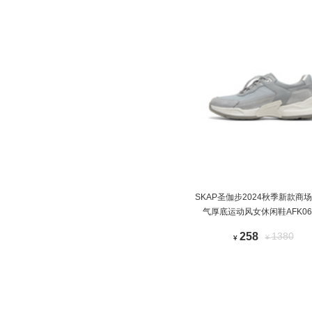
SKAP圣伽步2024秋季新款商
气厚底运动风女休闲鞋AFK06
258
1380
¥
¥