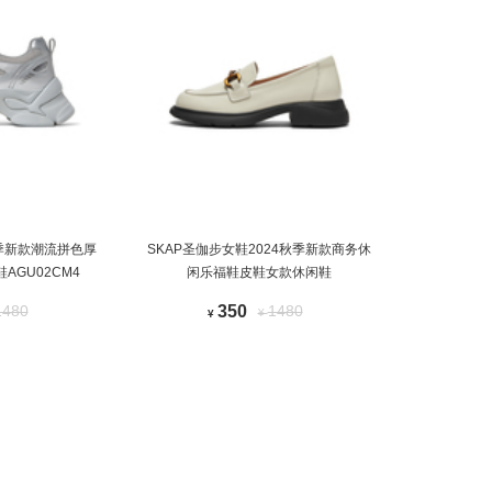
秋季新款潮流拼色厚
SKAP圣伽步女鞋2024秋季新款商务休
AGU02CM4
闲乐福鞋皮鞋女款休闲鞋
1480
350
1480
¥
¥