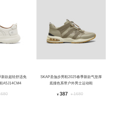
秋季新款超轻舒适免
SKAP圣伽步男鞋2025春季新款气垫厚
A5J14CM4
底撞色系带户外男士运动鞋
1680
387
1680
¥
¥