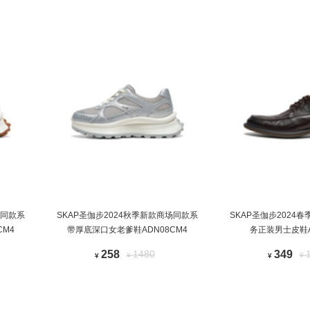
场同款系
SKAP圣伽步2024秋季新款商场同款系
SKAP圣伽步2024
CM4
带厚底深口女老爹鞋ADN08CM4
务正装男士皮鞋A
258
1480
349
¥
¥
¥
¥