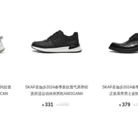
场同款透
SKAP圣伽步2024春季新款透气系带轻
SKAP圣伽步2024
CM4
质舒适运动休闲男鞋A6E01AM4
正装系带男士皮鞋A
331
1680
379
¥
¥
¥
¥