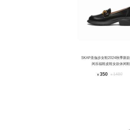
SKAP圣伽步女鞋2024秋季新
闲乐福鞋皮鞋女款休闲鞋
350
1480
¥
¥