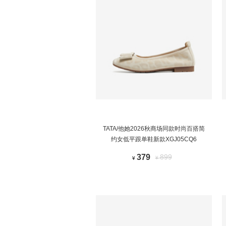
TATA/他她2026秋商场同款时尚百搭简
约女低平跟单鞋新款XGJ05CQ6
379
899
¥
¥