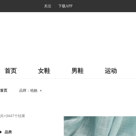
关注
下载APP
首页
女鞋
男鞋
运动
首页
品牌：
他她
×
共
>3447
个结果
品类