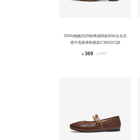
TATA/他她2026秋商场同款时尚尖头百
搭中高跟单鞋新款CSK02CQ6
369
899
¥
¥