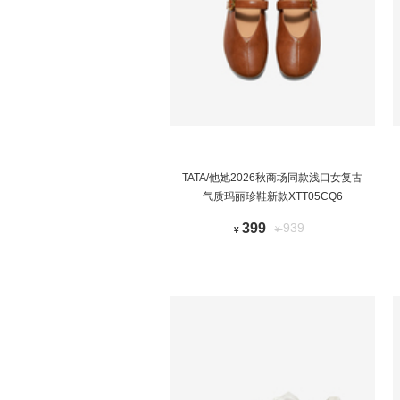
TATA/他她2026秋商场同款浅口女复古
气质玛丽珍鞋新款XTT05CQ6
399
939
¥
¥