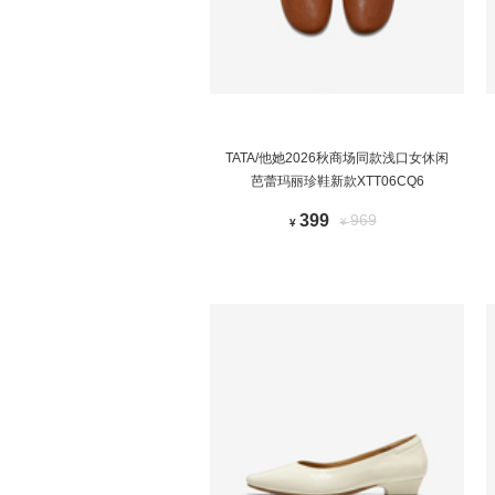
TATA/他她2026秋商场同款浅口女休闲
芭蕾玛丽珍鞋新款XTT06CQ6
399
969
¥
¥