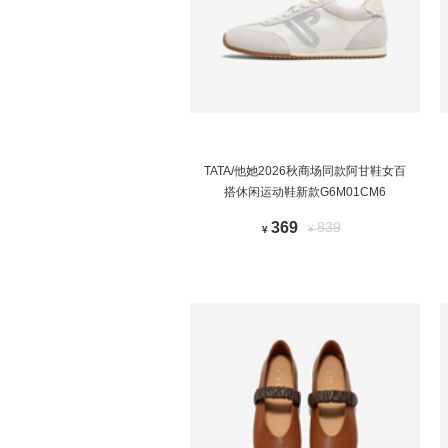
TATA/他她2026秋商场同款阿甘鞋女百
搭休闲运动鞋新款G6M01CM6
369
839
¥
¥