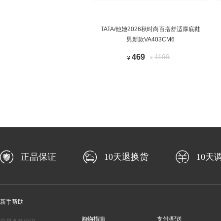
TATA/他她2026秋时尚百搭舒适厚底鞋
男新款VA403CM6
469
1199
¥
¥
正品保证
10天退换货
10天
新手帮助
购物指南
支付/配送