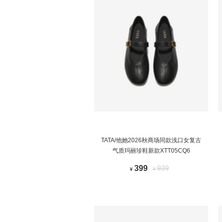
TATA/他她2026秋商场同款浅口女复古
气质玛丽珍鞋新款XTT05CQ6
399
939
¥
¥