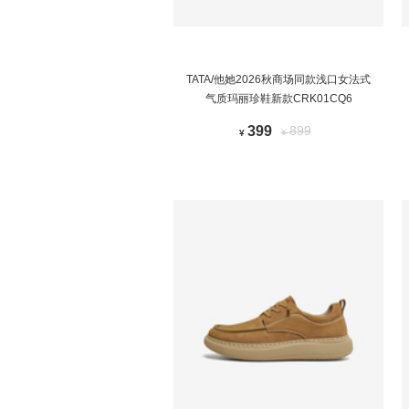
TATA/他她2026秋商场同款浅口女法式
气质玛丽珍鞋新款CRK01CQ6
399
899
¥
¥