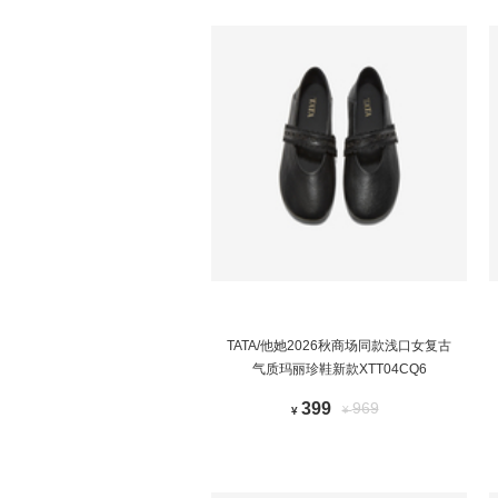
TATA/他她2026秋商场同款浅口女复古
气质玛丽珍鞋新款XTT04CQ6
399
969
¥
¥