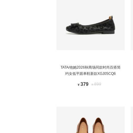
TATA/他她2026秋商场同款时尚百搭简
约女低平跟单鞋新款XGJ05CQ6
379
899
¥
¥