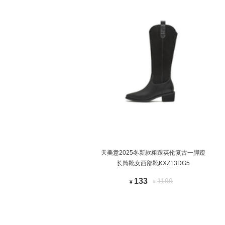
天美意2025冬新款粗跟英伦复古一脚蹬
长筒靴女西部靴KXZ13DG5
133
1199
¥
¥