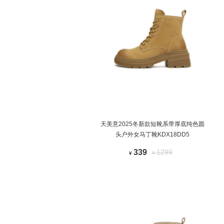
天美意2025冬新款短靴系带厚底纯色圆
头户外女马丁靴KDX18DD5
339
1299
¥
¥