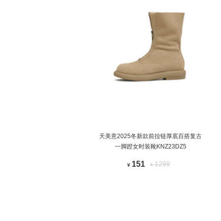
天美意2025冬新款前拉链厚底百搭复古
一脚蹬女时装靴KNZ23DZ5
151
1299
¥
¥