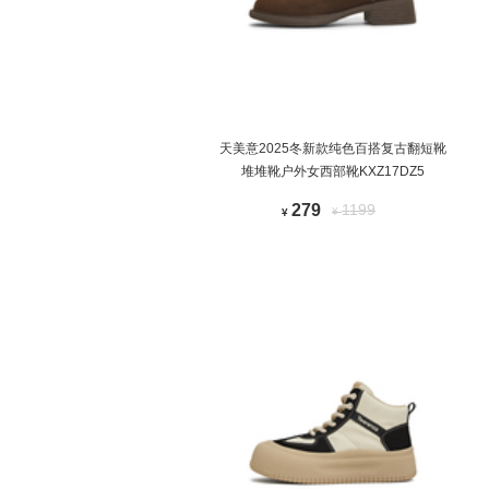
天美意2025冬新款纯色百搭复古翻短靴
堆堆靴户外女西部靴KXZ17DZ5
279
1199
¥
¥