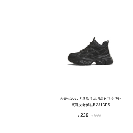
天美意2025冬新款厚底增高运动高帮休
闲鞋女老爹鞋BI231DD5
239
899
¥
¥