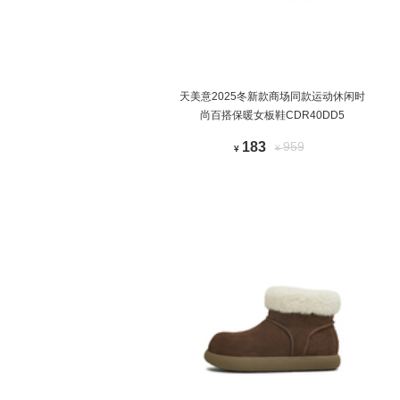
天美意2025冬新款商场同款运动休闲时
尚百搭保暖女板鞋CDR40DD5
183
959
¥
¥