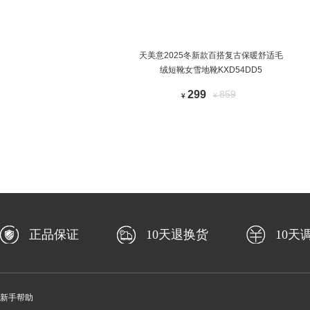
天美意2025冬新款百搭复古保暖舒适毛
绒短靴女雪地靴KXD54DD5
299
859
¥
¥
正品保证
10天退换货
10天
新手帮助