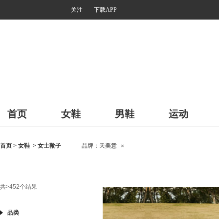
关注
下载APP
首页
女鞋
男鞋
运动
首页
>
女鞋
>
女士靴子
品牌：
天美意
×
共
>452
个结果
品类