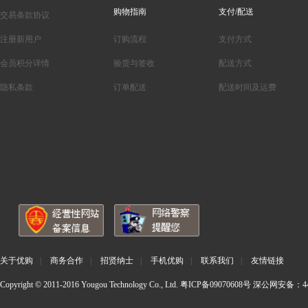
购物指南
支付/配送
交易条款协议
注册新用户
订购流程
支付方式
会员积分详情
验货与签收
配送方式
隐私条款
订单配送
配送时间及运费
关于优购
|
商务合作
|
招贤纳士
|
手机优购
|
联系我们
|
友情链接
Copyright © 2011-2016 Yougou Technology Co., Ltd.
粤ICP备09070608号
深公网安备：440