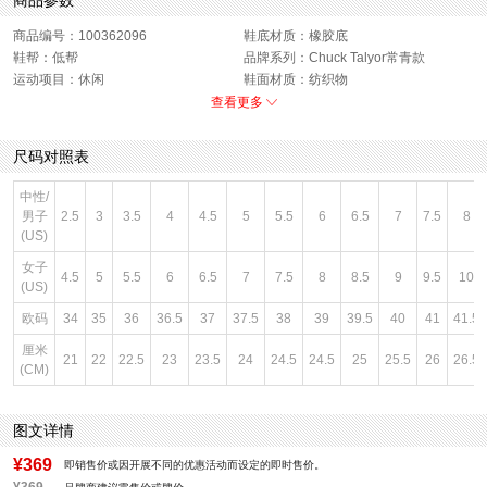
商品参数
商品编号：100362096
鞋底材质：橡胶底
鞋帮：低帮
品牌系列：Chuck Talyor常青款
运动项目：休闲
鞋面材质：纺织物
色系：黑色
风格：休闲
查看更多
闭合方式：前系带
性别：中性
尺码对照表
中性/
男子
2.5
3
3.5
4
4.5
5
5.5
6
6.5
7
7.5
8
(US)
女子
4.5
5
5.5
6
6.5
7
7.5
8
8.5
9
9.5
10
(US)
欧码
34
35
36
36.5
37
37.5
38
39
39.5
40
41
41.5
厘米
21
22
22.5
23
23.5
24
24.5
24.5
25
25.5
26
26.5
(CM)
图文详情
¥369
即销售价或因开展不同的优惠活动而设定的即时售价。
¥369