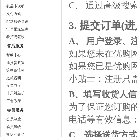
C、 通过高级搜
礼品卡说明
支付方式
配送服务查询
3. 提交订单(
订单配送查询
验货与签收
A、 用户登录、
售后服务
如果您未在优购网
帮助中心
退换货政策
如果您已是优购网
退换货流程
小贴士：注册只
退款说明
发票制度
B、填写收货人
十天补差价
三包政策
为了保证您订购
会员服务
电话等有效信息
会员制度
会员等级
C、选择送货方
投诉和建议