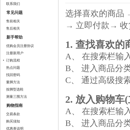
联系我们
选择喜欢的商品 →
常见问题
售前相关
→ 立即付款→ 
售后相关
新手帮助
1. 查找喜欢的
优购会员注册协议
注册新用户
A、 在搜索栏输
订购流程
B、 进入商品分
热点问题
找回密码
C、 通过高级搜
量脚方法
按脚型选鞋
2. 放入购物车
测量三围方法
购物指南
A、 在搜索栏输
交易条款
B、 进入商品分
购买须知
优惠券说明