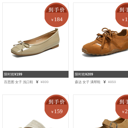
184
1
￥
￥
限时抢
¥199
限时抢
¥209
¥
¥
百思图 女子 浅口鞋
¥899
森达 女子 满帮鞋
¥859
159
2
￥
￥