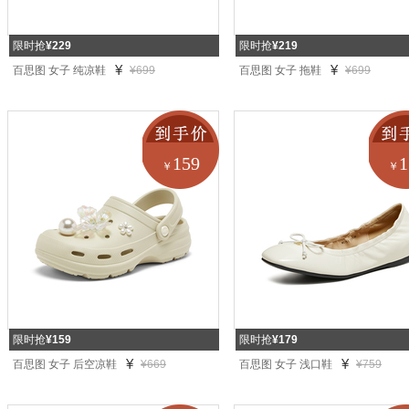
限时抢
¥229
限时抢
¥219
¥
¥
百思图 女子 纯凉鞋
¥699
百思图 女子 拖鞋
¥699
159
1
￥
￥
限时抢
¥159
限时抢
¥179
¥
¥
百思图 女子 后空凉鞋
¥669
百思图 女子 浅口鞋
¥759