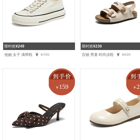
限时抢
¥249
限时抢
¥230
¥
¥
他她 女子 满帮鞋
¥799
百丽 男童 时尚凉鞋
¥599
159
2
￥
￥