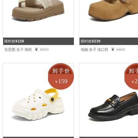
限时抢
¥159
限时抢
¥239
¥
¥
百思图 女子 拖鞋
¥699
他她 女子 浅口鞋
¥869
159
2
￥
￥