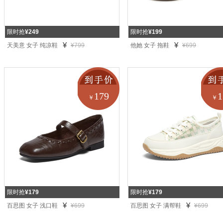
限时抢
¥249
限时抢
¥199
¥
¥
天美意 女子 纯凉鞋
¥799
他她 女子 拖鞋
¥699
179
1
￥
￥
限时抢
¥179
限时抢
¥179
¥
¥
百思图 女子 浅口鞋
¥699
百思图 女子 满帮鞋
¥699