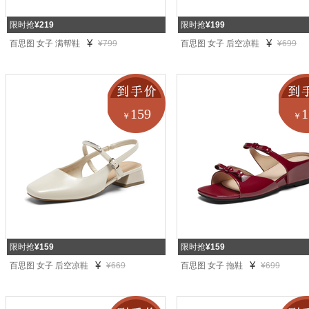
限时抢
¥219
限时抢
¥199
¥
¥
百思图 女子 满帮鞋
¥799
百思图 女子 后空凉鞋
¥699
159
1
￥
￥
限时抢
¥159
限时抢
¥159
¥
¥
百思图 女子 后空凉鞋
¥669
百思图 女子 拖鞋
¥699