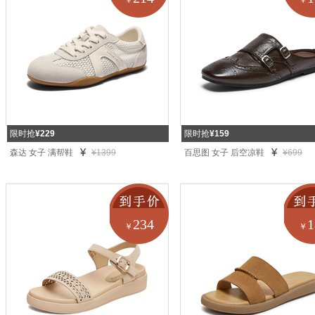
￥
￥
限时抢
¥229
限时抢
¥159
¥
¥
森达 女子 满帮鞋
¥1399
百思图 女子 后空凉鞋
¥699
234
1
￥
￥