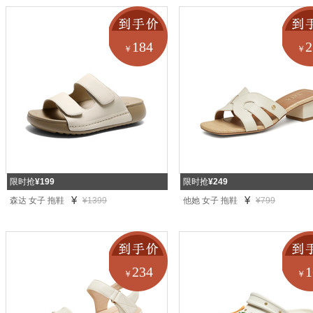
184
2
￥
￥
限时抢
¥199
限时抢
¥249
¥
¥
森达 女子 拖鞋
¥1399
他她 女子 拖鞋
¥799
234
1
￥
￥