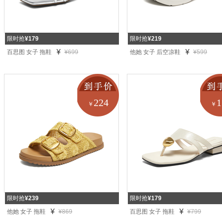
限时抢
¥179
限时抢
¥219
¥
¥
百思图 女子 拖鞋
¥699
他她 女子 后空凉鞋
¥599
224
1
￥
￥
限时抢
¥239
限时抢
¥179
¥
¥
他她 女子 拖鞋
¥869
百思图 女子 拖鞋
¥799