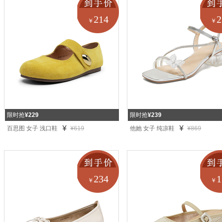
214
2
￥
￥
限时抢
¥229
限时抢
¥239
¥
¥
百思图 女子 浅口鞋
¥619
他她 女子 纯凉鞋
¥869
234
1
￥
￥