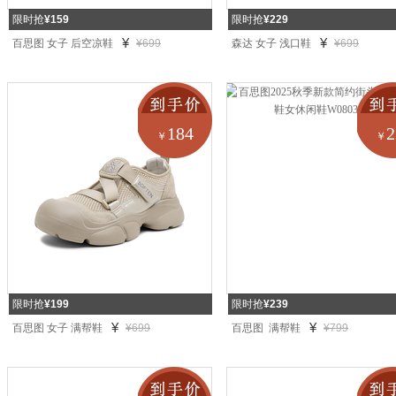
限时抢
¥159
限时抢
¥229
¥
¥
百思图 女子 后空凉鞋
¥699
森达 女子 浅口鞋
¥699
184
2
￥
￥
限时抢
¥199
限时抢
¥239
¥
¥
百思图 女子 满帮鞋
¥699
百思图 满帮鞋
¥799