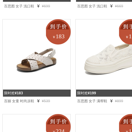
¥
¥
百思图 女子 浅口鞋
¥699
百思图 女子 浅口鞋
¥669
183
1
￥
￥
限时抢
¥183
限时抢
¥199
¥
¥
百丽 女童 时尚凉鞋
¥539
百思图 女子 满帮鞋
¥899
224
1