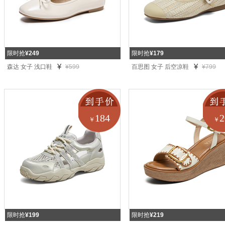
限时抢
¥249
限时抢
¥179
¥
¥
森达 女子 浅口鞋
¥599
百思图 女子 后空凉鞋
¥799
184
2
￥
￥
限时抢
¥199
限时抢
¥219