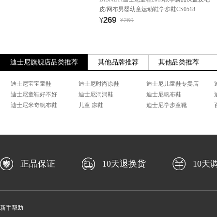
皮/网布男婴幼童运动鞋学步鞋CS0518
269
¥
¥269
迪士尼旗舰店品类推荐
其他品牌推荐
其他品类推荐
迪士尼宝宝童鞋
迪士尼时尚凉鞋
迪士尼儿童鞋专卖店
迪士尼童鞋好不好
迪士尼洞洞鞋
迪士尼帆布鞋
迪士尼米奇帆布鞋
儿童 凉鞋
迪士尼学步童靴
正品保证
10天退换货
10天
新手帮助