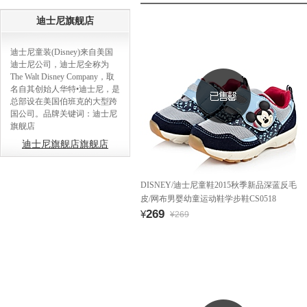
迪士尼旗舰店
迪士尼童装(Disney)来自美国
迪士尼公司，迪士尼全称为
The Walt Disney Company，取
名自其创始人华特•迪士尼，是
总部设在美国伯班克的大型跨
国公司。品牌关键词：迪士尼
旗舰店
迪士尼旗舰店旗舰店
DISNEY/迪士尼童鞋2015秋季新品深蓝反毛
皮/网布男婴幼童运动鞋学步鞋CS0518
269
¥
¥269