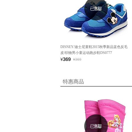
DISNEY/迪士尼童鞋2015秋季新品蓝色反毛
皮/织物男小童运动跑步鞋DS0777
369
¥
¥369
特惠商品