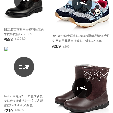
BELLE/百丽秋季专柜同款黑色
牛皮男皮鞋1YB01CM3
DISNEY/迪士尼童鞋2015秋季新品深蓝反毛
¥1168.0
588
¥
皮/网布男婴幼童运动鞋学步鞋CS0518
269
¥
¥269
Josiny/卓诗尼2015年夏季新款
女鞋欧美漆皮亮片一字式高跟
凉鞋152334460米白色
¥369.0
219
¥