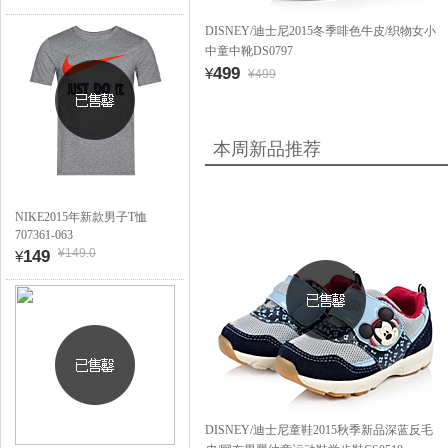
DISNEY/迪士尼2015冬季啡色牛皮/织物女小
中童中靴DS0797
499
¥
¥499
本周新品推荐
NIKE2015年新款男子T恤
707361-063
¥149.0
149
¥
DISNEY/迪士尼童鞋2015秋季新品深蓝反毛