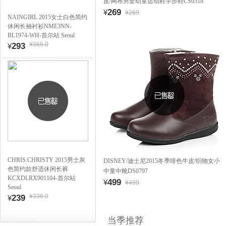
皮/网布男婴幼童运动鞋学步鞋CS0518
269
¥
¥269
NAINGIRL 2015女士白色简约
休闲长袖衬衫NME3NN-
BL1974-WH-首尔站 Seoul
¥366.0
293
¥
CHRIS.CHRISTY 2015男士灰
DISNEY/迪士尼2015冬季啡色牛皮/织物女小
色简约款舒适休闲长裤
中童中靴DS0797
KCXDLRX901104-首尔站
499
¥
¥499
Seoul
¥336.0
239
¥
当季推荐