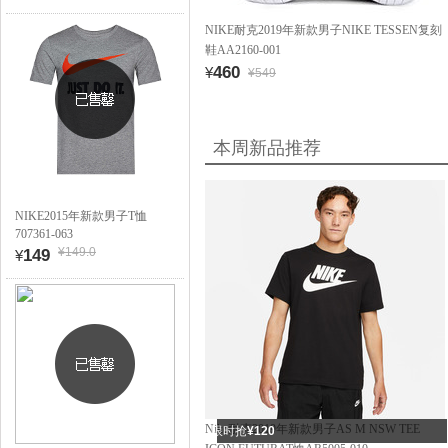
NIKE耐克2019年新款男子NIKE TESSEN复刻
鞋AA2160-001
460
¥
¥549
本周新品推荐
NIKE2015年新款男子T恤
707361-063
¥149.0
149
¥
Nike耐克2019年新款男子AS M NSW TEE
限时抢
¥120