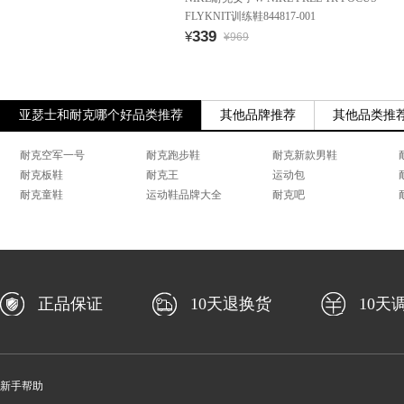
FLYKNIT训练鞋844817-001
339
¥
¥969
亚瑟士和耐克哪个好品类推荐
其他品牌推荐
其他品类推
耐克空军一号
耐克跑步鞋
耐克新款男鞋
耐克板鞋
耐克王
运动包
耐克童鞋
运动鞋品牌大全
耐克吧
正品保证
10天退换货
10天
新手帮助