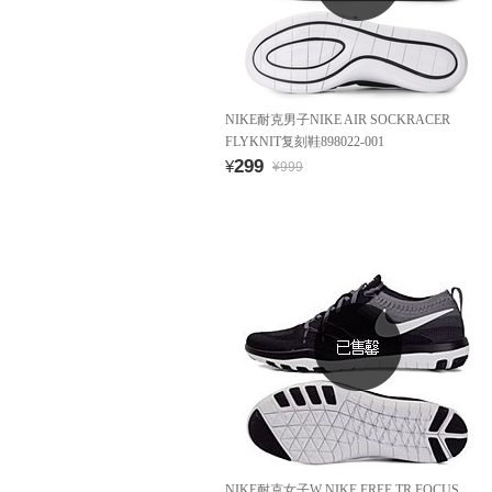
NIKE耐克男子NIKE AIR SOCKRACER
FLYKNIT复刻鞋898022-001
299
¥
¥999
NIKE耐克女子W NIKE FREE TR FOCUS