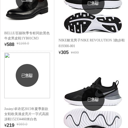
BELLE/百丽秋季专柜同款黑色
牛皮男皮鞋1YB01CM3
NIKE耐克男子NIKE REVOLUTION 3跑步鞋
¥1168.0
588
¥
819300-001
305
¥
¥499
Josiny/卓诗尼2015年夏季新款
女鞋欧美漆皮亮片一字式高跟
凉鞋152334460米白色
¥369.0
219
¥