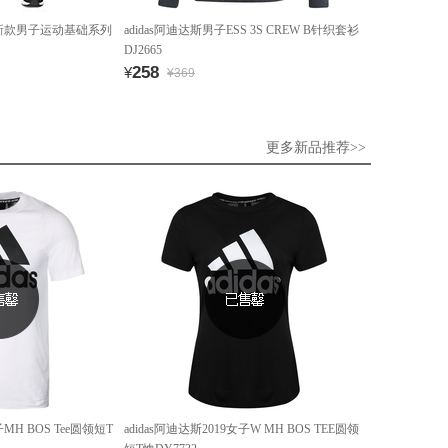
9年新款男子运动基础系列
adidas阿迪达斯男子ESS 3S CREW B针织套衫
DJ2665
258
¥
¥369
更多新品推荐>>
子MH BOS Tee圆领短T
adidas阿迪达斯2019女子W MH BOS TEE圆领