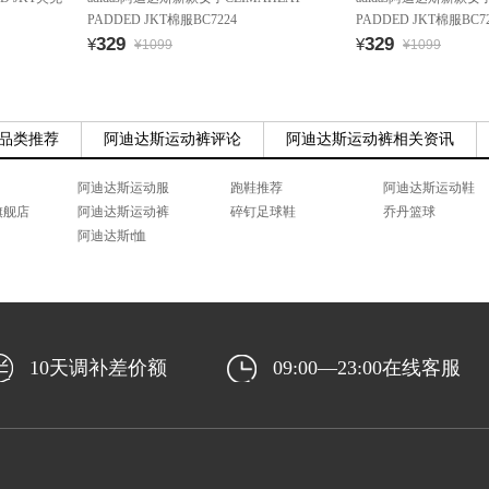
PADDED JKT棉服BC7224
PADDED JKT棉服BC72
329
329
¥
¥
¥1099
¥1099
品类推荐
阿迪达斯运动裤评论
阿迪达斯运动裤相关资讯
阿迪达斯运动服
跑鞋推荐
阿迪达斯运动鞋
旗舰店
阿迪达斯运动裤
碎钉足球鞋
乔丹篮球
阿迪达斯t恤
10天调补差价额
09:00—23:00在线客服