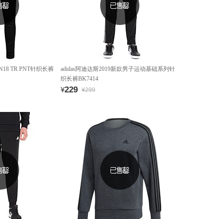
N18 TR PNT针织长裤
adidas阿迪达斯2019新款男子运动基础系列针
织长裤BK7414
229
¥
¥299