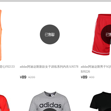
背心F82133
adidas阿迪达斯新款女子训练系列内衣AJ6578
adidas阿迪达斯男子SQ
BJ9226
89
89
¥
¥
¥299
¥99