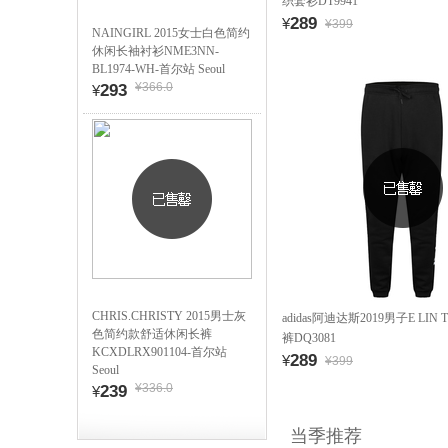
织套衫DT9941
289
¥
¥399
NAINGIRL 2015女士白色简约
休闲长袖衬衫NME3NN-
BL1974-WH-首尔站 Seoul
¥366.0
293
¥
CHRIS.CHRISTY 2015男士灰
adidas阿迪达斯2019男子E LIN 
色简约款舒适休闲长裤
裤DQ3081
KCXDLRX901104-首尔站
289
¥
¥399
Seoul
¥336.0
239
¥
当季推荐