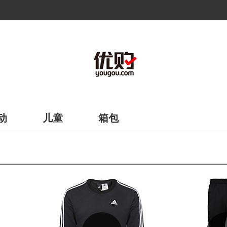
动
儿童
箱包