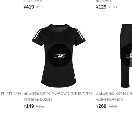
外套DZ0052
恤DT9929
419
129
¥
¥
¥599
¥169
T PN FT针织长
adidas阿迪达斯2019女子OWN THE RUN TEE
adidas阿迪达斯2019男
圆领短T恤DQ2618
梭织长裤DW4649
149
269
¥
¥
¥199
¥369