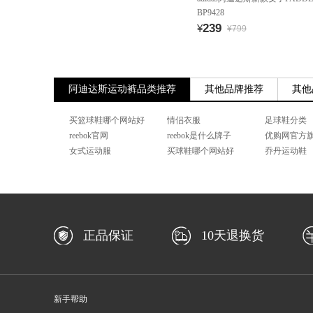
BP9428
239
¥
¥799
阿迪达斯运动裤品类推荐
其他品牌推荐
其他
买篮球鞋哪个网站好
情侣衣服
足球鞋分类
reebok官网
reebok是什么牌子
优购网官方
女式运动服
买球鞋哪个网站好
乔丹运动鞋
正品保证
10天退换货
新手帮助