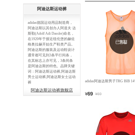
阿迪达斯运动裤
adidas德国运动用品制造商，
阿迪达斯以其创办人阿道夫·达
斯勒(Adolf Adi Dassler)命名，
在1920年于接近纽伦堡的赫佐
格奥拉赫开始生产鞋类产品。
阿迪达斯的服装及运动鞋设计
通常都可见到3条平行间条，
在其标志上亦可见，3条间条
是阿迪达斯的特色。品牌关键
词：阿迪达斯运动裤,阿迪达斯
男士运动裤,阿迪达斯女士运动
adidas阿迪达斯男子TRG BIB 14
裤
阿迪达斯运动裤旗舰店
69
¥
¥69