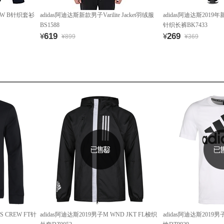
REW B针织套衫
adidas阿迪达斯新款男子Varilite Jacket羽绒服
adidas阿迪达斯201
BS1588
针织长裤BK7433
619
269
¥
¥
¥899
¥369
S CREW FT针
adidas阿迪达斯2019男子M WND JKT FL梭织
adidas阿迪达斯2019男