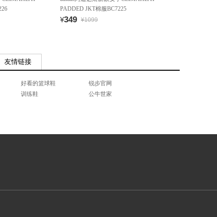
26
PADDED JKT棉服BC7225
349
¥
¥1099
友情链接
好看的篮球鞋
锐步官网
训练鞋
公牛世家