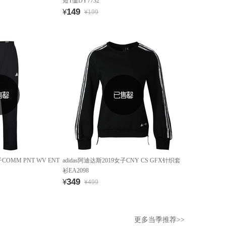
短T恤DY7732
149
¥
¥199
子COMM PNT WV ENT
adidas阿迪达斯2019女子CNY CS GFX针织套
衫EA2098
349
¥
¥499
更多当季推荐>>