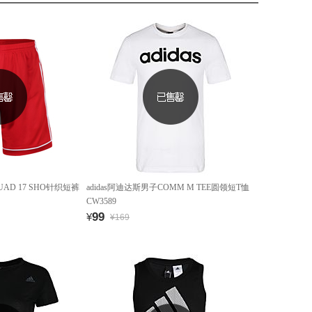
UAD 17 SHO针织短裤
adidas阿迪达斯男子COMM M TEE圆领短T恤
CW3589
99
¥
¥169