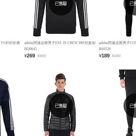
NT FL针织长裤
adidas阿迪达斯男子ESS 3S CREW B针织套衫
adidas阿迪达斯男子CO
BQ9645
BS0526
269
189
¥
¥
¥369
¥299