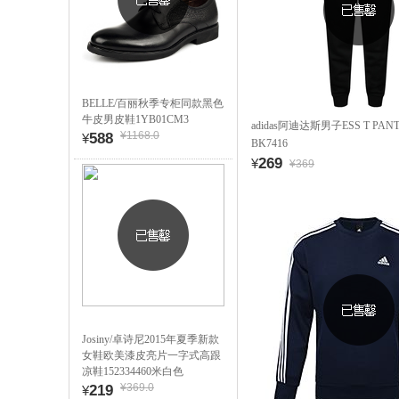
BELLE/百丽秋季专柜同款黑色
牛皮男皮鞋1YB01CM3
adidas阿迪达斯男子ESS T PA
¥1168.0
588
¥
BK7416
269
¥
¥369
Josiny/卓诗尼2015年夏季新款
女鞋欧美漆皮亮片一字式高跟
凉鞋152334460米白色
¥369.0
219
¥