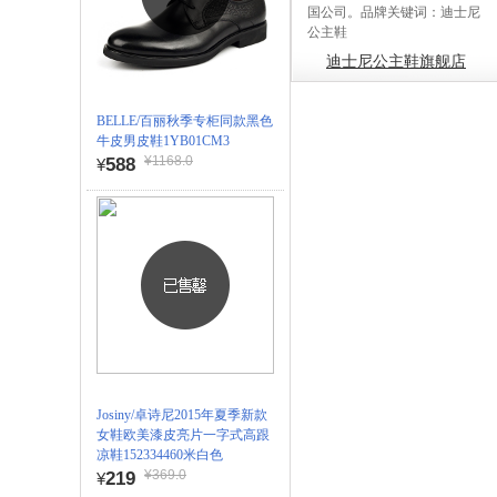
国公司。品牌关键词：迪士尼
公主鞋
迪士尼公主鞋旗舰店
BELLE/百丽秋季专柜同款黑色
牛皮男皮鞋1YB01CM3
¥1168.0
588
¥
Josiny/卓诗尼2015年夏季新款
女鞋欧美漆皮亮片一字式高跟
凉鞋152334460米白色
¥369.0
219
¥