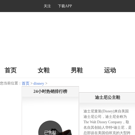
关注
下载APP
首页
女鞋
男鞋
运动
您当前位置：
首页
>
disney
>
24小时热销排行榜
迪士尼公主鞋
迪士尼童装(Disney)来自美国
迪士尼公司，迪士尼全称为
The Walt Disney Company，取
名自其创始人华特•迪士尼，是
总部设在美国伯班克的大型跨