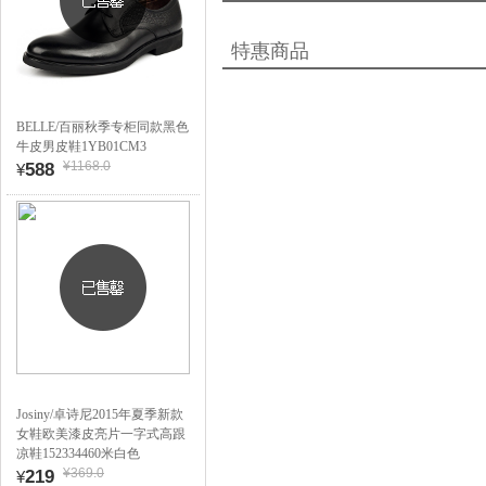
特惠商品
BELLE/百丽秋季专柜同款黑色
牛皮男皮鞋1YB01CM3
¥1168.0
588
¥
Josiny/卓诗尼2015年夏季新款
女鞋欧美漆皮亮片一字式高跟
凉鞋152334460米白色
¥369.0
219
¥