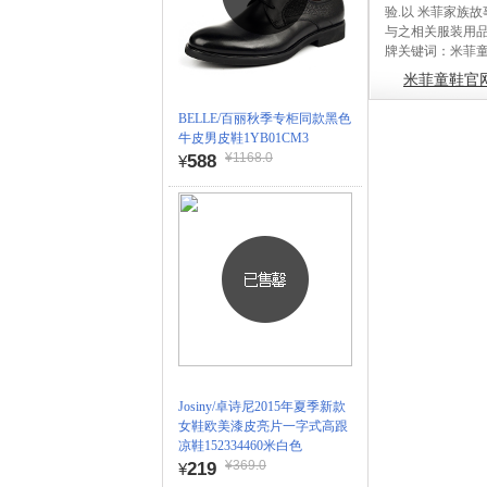
验.以 米菲家族
与之相关服装用
牌关键词：米菲
米菲童鞋官
BELLE/百丽秋季专柜同款黑色
牛皮男皮鞋1YB01CM3
¥1168.0
588
¥
Josiny/卓诗尼2015年夏季新款
女鞋欧美漆皮亮片一字式高跟
凉鞋152334460米白色
¥369.0
219
¥