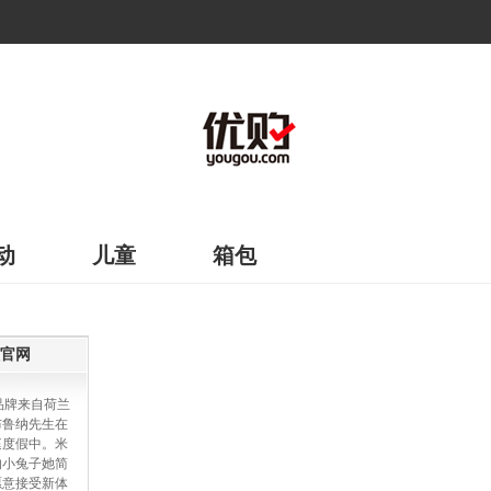
动
儿童
箱包
官网
）品牌来自荷兰
布鲁纳先生在
庭度假中。米
的小兔子她简
愿意接受新体