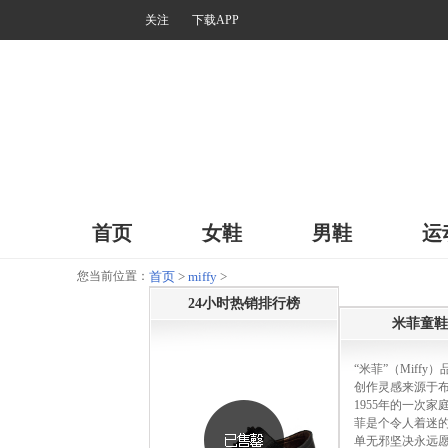
关注
下载APP
首页
女鞋
男鞋
运
您当前位置：
首页
>
miffy
>
24小时热销排行榜
米菲童鞋
“米菲”（Miffy
创作灵感来源于
1955年的一次家
菲是个令人着迷
单无邪坚决永远