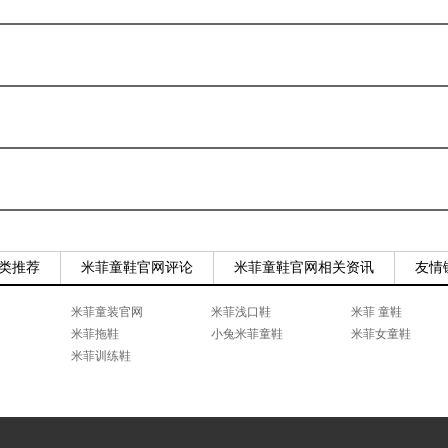
类推荐
米菲童鞋官网评论
米菲童鞋官网相关资讯
友情
米菲童装官网
米菲浅口鞋
米菲 童鞋
米菲拖鞋
小兔米菲童鞋
米菲女童鞋
米菲训练鞋