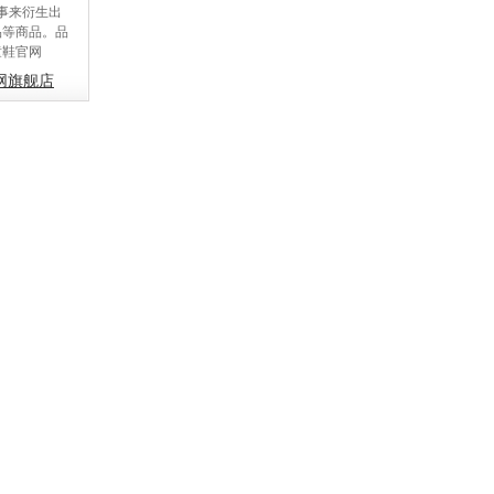
故事来衍生出
品等商品。品
童鞋官网
网旗舰店