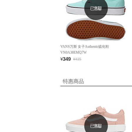
VANS万斯 女子Authentic硫化鞋
VN0A38EMQ7W
349
¥
¥435
特惠商品