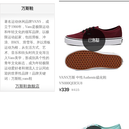
万斯鞋
著名运动休闲品牌VANS， 成
立于1966年，Vans是极限运动
和年轻文化的领军品牌。以极
限运动起家，包括滑板、冲
浪、BMX、滑雪等。并以滑板
运动为根，从生活方式、艺
术、音乐和街头时尚文化等注
入Vans美学，形成别具个性的
青年文化标志，成为年轻极限
运动爱好者和潮流人士认同欢
迎的世界性品牌！品牌关键
VANS万斯 中性Authentic硫化鞋
词：万斯鞋,vans鞋
VN000QER5U8
万斯鞋旗舰店
339
¥
¥415