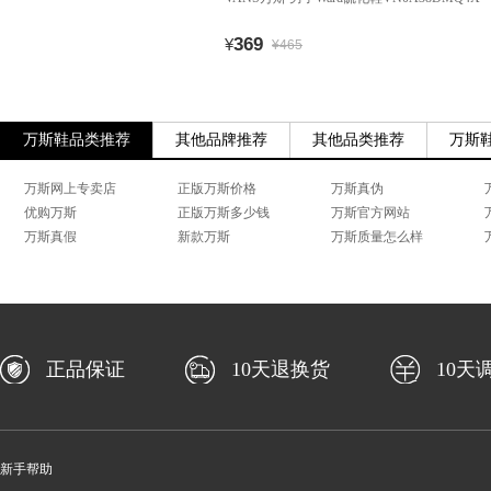
369
¥
¥465
万斯鞋品类推荐
其他品牌推荐
其他品类推荐
万斯
万斯网上专卖店
正版万斯价格
万斯真伪
优购万斯
正版万斯多少钱
万斯官方网站
万斯真假
新款万斯
万斯质量怎么样
正品保证
10天退换货
10天
新手帮助