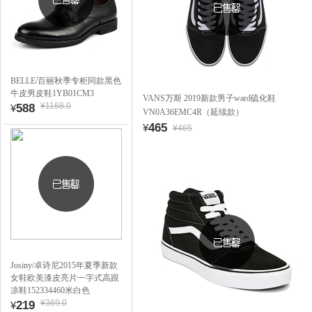
BELLE/百丽秋季专柜同款黑色
牛皮男皮鞋1YB01CM3
VANS万斯 2019新款男子ward硫化鞋
¥1168.0
588
¥
VN0A36EMC4R（延续款）
465
¥
¥465
Josiny/卓诗尼2015年夏季新款
女鞋欧美漆皮亮片一字式高跟
凉鞋152334460米白色
¥369.0
219
¥