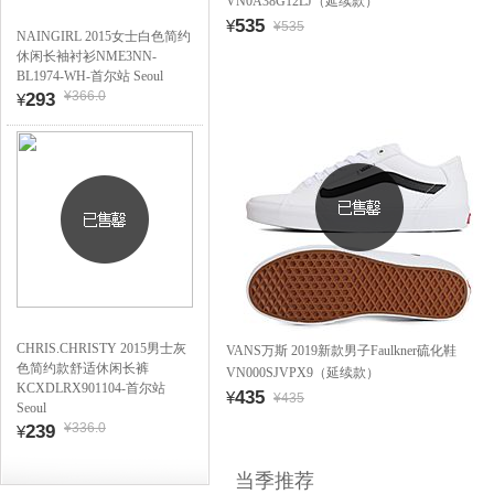
VN0A38G12LJ（延续款）
535
¥
¥535
NAINGIRL 2015女士白色简约
休闲长袖衬衫NME3NN-
BL1974-WH-首尔站 Seoul
¥366.0
293
¥
CHRIS.CHRISTY 2015男士灰
VANS万斯 2019新款男子Faulkner硫化鞋
色简约款舒适休闲长裤
VN000SJVPX9（延续款）
KCXDLRX901104-首尔站
435
¥
¥435
Seoul
¥336.0
239
¥
当季推荐