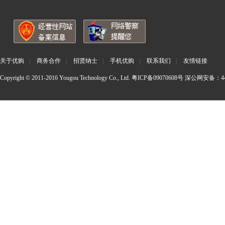
关于优购
|
商务合作
|
招贤纳士
|
手机优购
|
联系我们
|
友情链接
Copyright © 2011-2016 Yougou Technology Co., Ltd.
粤ICP备09070608号
深公网安备：440