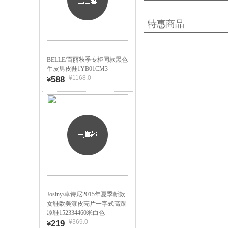
特惠商品
BELLE/百丽秋季专柜同款黑色
牛皮男皮鞋1YB01CM3
¥1168.0
588
¥
Josiny/卓诗尼2015年夏季新款
女鞋欧美漆皮亮片一字式高跟
凉鞋152334460米白色
¥369.0
219
¥