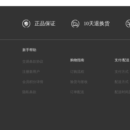
正品保证
10天退换货
新手帮助
购物指南
支付/配送
交易条款协议
注册新用户
订购流程
支付方式
会员积分详情
验货与签收
配送方式
隐私条款
订单配送
配送时间