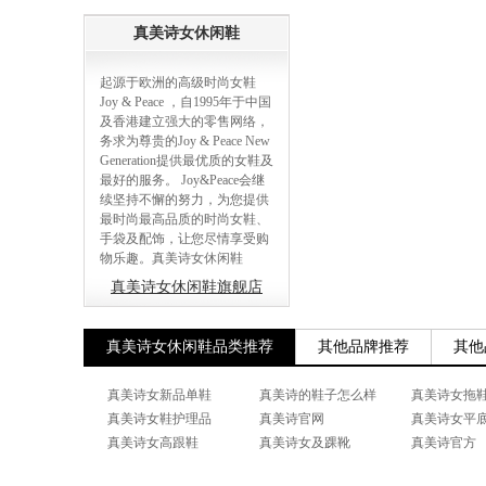
真美诗女休闲鞋
起源于欧洲的高级时尚女鞋
Joy & Peace ，自1995年于中国
及香港建立强大的零售网络，
务求为尊贵的Joy & Peace New
Generation提供最优质的女鞋及
最好的服务。 Joy&Peace会继
续坚持不懈的努力，为您提供
最时尚最高品质的时尚女鞋、
手袋及配饰，让您尽情享受购
物乐趣。真美诗女休闲鞋
真美诗女休闲鞋旗舰店
真美诗女休闲鞋品类推荐
其他品牌推荐
其他
真美诗女新品单鞋
真美诗的鞋子怎么样
真美诗女拖
真美诗女鞋护理品
真美诗官网
真美诗女平
真美诗女高跟鞋
真美诗女及踝靴
真美诗官方