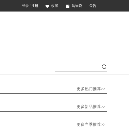
登录
/
注册
收藏
购物袋
公告
更多热门推荐>>
更多新品推荐>>
更多当季推荐>>