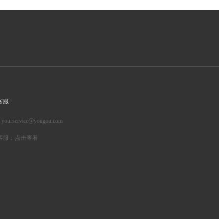
客服
: yourservice@yougou.com
客服：点击查看