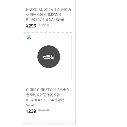
NAINGIRL 2015女士白色简约
休闲长袖衬衫NME3NN-
BL1974-WH-首尔站 Seoul
¥366.0
293
¥
CHRIS.CHRISTY 2015男士灰
色简约款舒适休闲长裤
KCXDLRX901104-首尔站
Seoul
¥336.0
239
¥