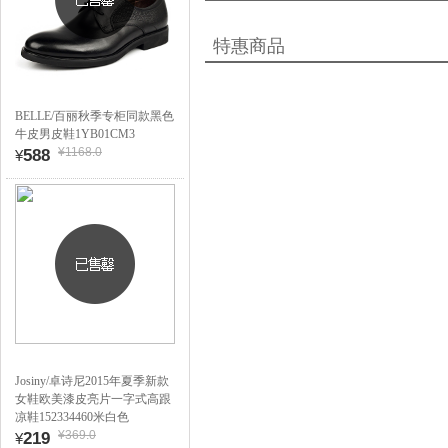
特惠商品
BELLE/百丽秋季专柜同款黑色
牛皮男皮鞋1YB01CM3
¥1168.0
588
¥
Josiny/卓诗尼2015年夏季新款
女鞋欧美漆皮亮片一字式高跟
凉鞋152334460米白色
¥369.0
219
¥