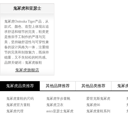
鬼冢虎和亚瑟士
鬼冢虎Onitsuka Tiger产品，从
款式、颜色、造型上体现出追
求舒适和细节的完美，鞋类更
是推崇手工制作的严谨与完
美，坚持融舒适性与可穿性兼
备的设计风格为一体，注重细
节的完美和别致魅力，既保持
稳重，又不失轻松的时尚感。
品牌关键词：鬼冢虎板鞋
鬼冢虎旗舰店
鬼冢虎品类推荐
其他品牌推荐
其他品类推荐
鬼冢
鬼冢虎童鞋的尺码
鬼冢虎学步童靴
爱世克斯鬼冢虎
鬼冢虎官方童鞋
鬼冢虎卫衣
鬼冢虎66
鬼冢虎代理
asics亚瑟士鬼冢虎
鬼冢虎童鞋系列