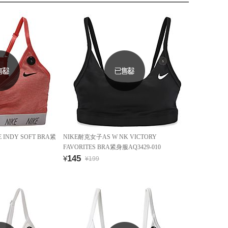
 INDY SOFT BRA紧
NIKE耐克女子AS W NK VICTORY
FAVORITES BRA紧身服AQ3429-010
145
¥
¥199