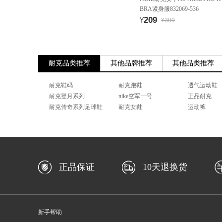
BRA紧身服832069-536
209
¥
¥399
耐克品类推荐
其他品牌推荐
其他品类推荐
耐克鞋码
耐克跑鞋
透气运动鞋
耐克登月系列
nike空军一号
正品耐克
耐克传奇系列足球鞋
耐克女鞋
运动裤
正品保证
10天退换货
新手帮助