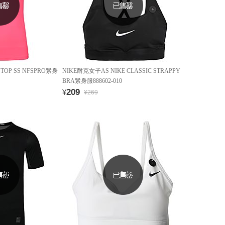
 TOP SS NFSPRO紧身
NIKE耐克女子AS NIKE CLASSIC STRAPPY
BRA紧身服888602-010
209
¥
¥269