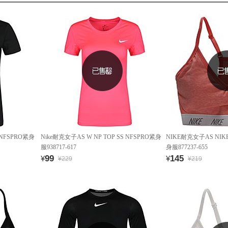
S NFSPRO紧身
Nike耐克女子AS W NP TOP SS NFSPRO紧身
NIKE耐克女子AS NIKE
服938717-617
身服877237-655
99
145
¥
¥
¥229
¥219