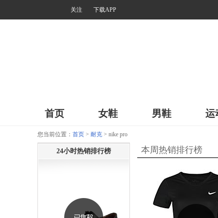
关注
下载APP
首页
女鞋
男鞋
运
您当前位置：
首页
>
耐克
> nike pro
本周热销排行榜
24小时热销排行榜