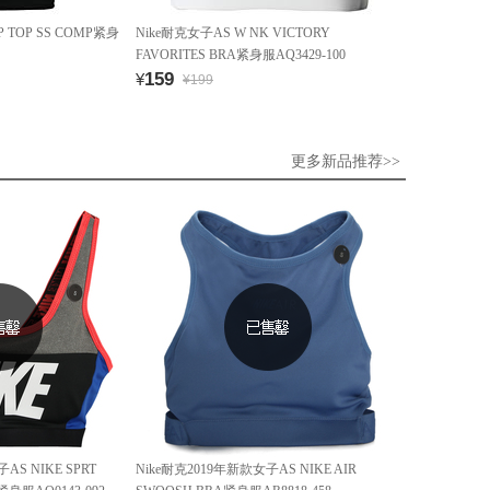
 TOP SS COMP紧身
Nike耐克女子AS W NK VICTORY
FAVORITES BRA紧身服AQ3429-100
159
¥
¥199
更多新品推荐>>
AS NIKE SPRT
Nike耐克2019年新款女子AS NIKE AIR