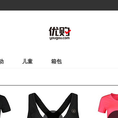
动
儿童
箱包