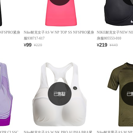
S NFSPRO紧身
Nike耐克女子AS W NP TOP SS NFSPRO紧身
NIKE耐克女子NEW NIK
服938717-617
身服805553-010
99
219
¥
¥
¥229
¥449
YPR CLSSC
Nike耐克女子AS W NK PRO ALPHA BRA紧
Nike耐克男子AS M NP 