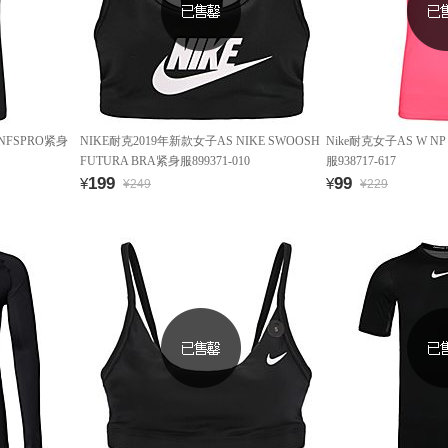
S NFSPRO紧身
NIKE耐克2019年新款女子AS NIKE SWOOSH
Nike耐克女子AS W NP
FUTURA BRA紧身服899371-010
服938717-617
199
99
¥
¥
¥249
¥229