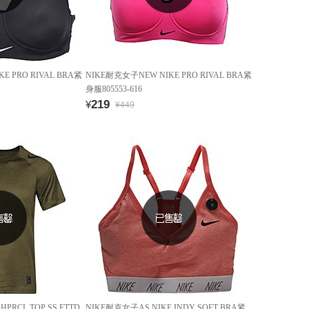
E PRO RIVAL BRA紧
NIKE耐克女子NEW NIKE PRO RIVAL BRA紧
身服805553-616
219
¥
¥449
HPRCL TOP SS FTTD
NIKE耐克女子AS NIKE INDY SOFT BRA紧