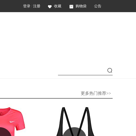
登录
/
注册
收藏
购物袋
公告
更多热门推荐>>