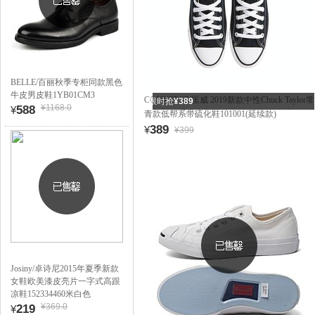
BELLE/百丽秋季专柜同款黑色
牛皮男皮鞋1YB01CM3
CONVERSE/匡威 2019新款中性Chuck Taylor常
限时抢
¥389
¥1168.0
588
¥
青款低帮系带硫化鞋101001(延续款)
389
¥
¥399
Josiny/卓诗尼2015年夏季新款
女鞋欧美漆皮亮片一字式高跟
凉鞋152334460米白色
¥369.0
219
¥