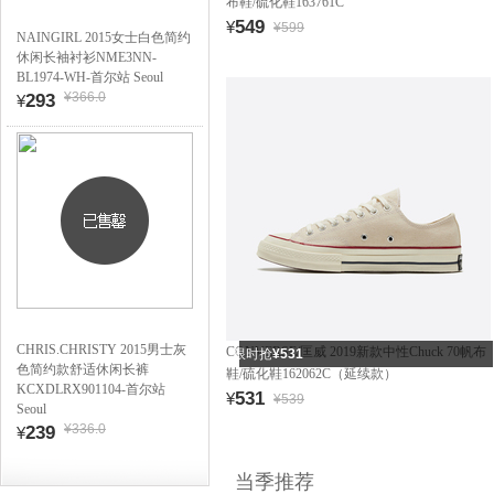
布鞋/硫化鞋163761C
549
¥
¥599
NAINGIRL 2015女士白色简约
休闲长袖衬衫NME3NN-
BL1974-WH-首尔站 Seoul
¥366.0
293
¥
CHRIS.CHRISTY 2015男士灰
CONVERSE/匡威 2019新款中性Chuck 70帆布
限时抢
¥531
色简约款舒适休闲长裤
鞋/硫化鞋162062C（延续款）
KCXDLRX901104-首尔站
531
¥
¥539
Seoul
¥336.0
239
¥
当季推荐