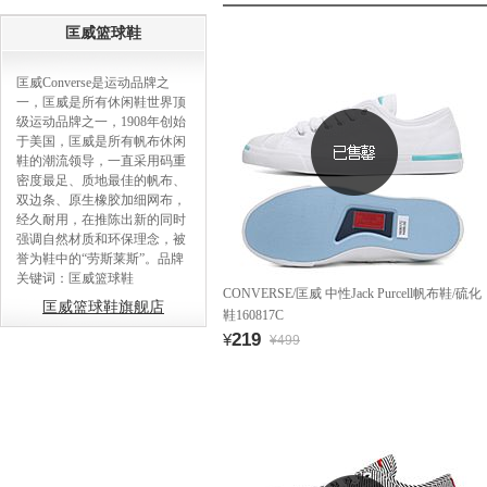
匡威篮球鞋
匡威Converse是运动品牌之
一，匡威是所有休闲鞋世界顶
级运动品牌之一，1908年创始
于美国，匡威是所有帆布休闲
鞋的潮流领导，一直采用码重
密度最足、质地最佳的帆布、
双边条、原生橡胶加细网布，
经久耐用，在推陈出新的同时
强调自然材质和环保理念，被
誉为鞋中的“劳斯莱斯”。品牌
关键词：匡威篮球鞋
CONVERSE/匡威 中性Jack Purcell帆布鞋/硫化
匡威篮球鞋旗舰店
鞋160817C
219
¥
¥499