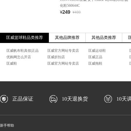
化鞋560644C
249
¥
¥499
匡威篮球鞋品类推荐
其他品牌推荐
其他品类推荐
匡威帆布鞋真假|正品
匡威官方网站专卖店
匡威运动鞋
优购网怎么开店
匡威折扣店
匡威正品
匡威鞋
匡威官方网站专卖店
匡威拖鞋
正品保证
10天退换货
10天
新手帮助