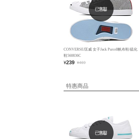
CONVERSE/匡威 女子Jack Purcell帆布鞋/硫化
鞋560836C
239
¥
¥469
特惠商品