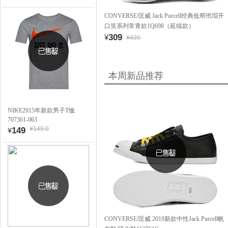
CONVERSE/匡威 Jack Purcell经典低帮玳瑁开
口笑系列常青款1Q698（延续款）
309
¥
¥439
本周新品推荐
NIKE2015年新款男子T恤
707361-063
¥149.0
149
¥
CONVERSE/匡威 2019新款中性Jack Purcell帆