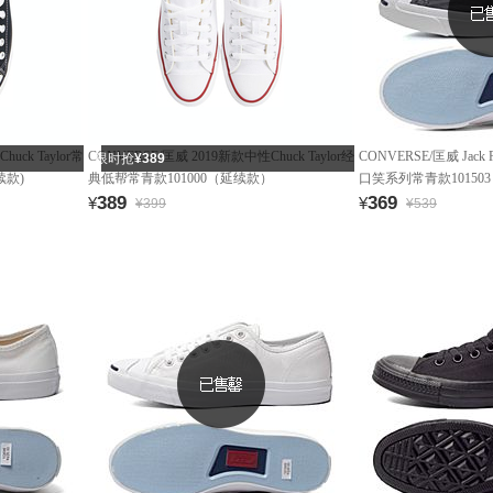
uck Taylor常
CONVERSE/匡威 2019新款中性Chuck Taylor经
CONVERSE/匡威 Jack
限时抢
¥389
续款)
典低帮常青款101000（延续款）
口笑系列常青款10150
389
369
¥
¥
¥399
¥539