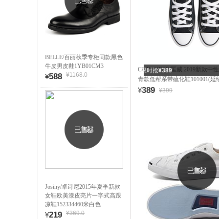
BELLE/百丽秋季专柜同款黑色
牛皮男皮鞋1YB01CM3
CONVERSE/匡威 2019新款中性Ch
限时抢
¥389
¥1168.0
588
¥
青款低帮系带硫化鞋101001(延
389
¥
¥399
Josiny/卓诗尼2015年夏季新款
女鞋欧美漆皮亮片一字式高跟
凉鞋152334460米白色
¥369.0
219
¥