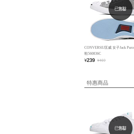
CONVERSE/匡威 女子Jack Pur
鞋560836C
239
¥
¥469
特惠商品