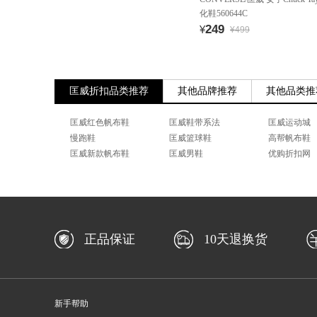
化鞋560644C
249
¥
¥499
匡威折扣品类推荐
其他品牌推荐
其他品类推
匡威红色帆布鞋
匡威鞋带系法
匡威运动城
慢跑鞋
匡威篮球鞋
高帮帆布鞋
匡威新款帆布鞋
匡威男鞋
优购折扣网
正品保证
10天退换货
新手帮助