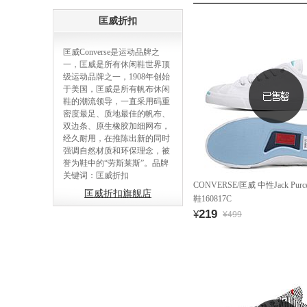
匡威折扣
匡威Converse是运动品牌之
一，匡威是所有休闲鞋世界顶
级运动品牌之一，1908年创始
于美国，匡威是所有帆布休闲
鞋的潮流领导，一直采用码重
密度最足、质地最佳的帆布、
双边条、原生橡胶加细网布，
经久耐用，在推陈出新的同时
强调自然材质和环保理念，被
誉为鞋中的“劳斯莱斯”。品牌
关键词：匡威折扣
CONVERSE/匡威 中性Jack Pur
匡威折扣旗舰店
鞋160817C
219
¥
¥499