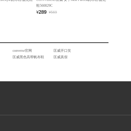
鞋560829C
289
¥
¥569
converse官网
匡威开口笑
匡威黑色高帮帆布鞋
匡威真假