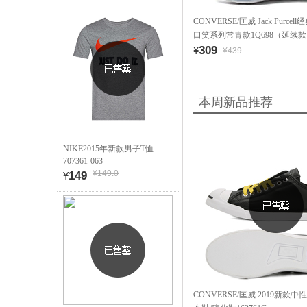
CONVERSE/匡威 Jack Purc
口笑系列常青款1Q698（延续
309
¥
¥439
本周新品推荐
NIKE2015年新款男子T恤
707361-063
¥149.0
149
¥
CONVERSE/匡威 2019新款中性Jac