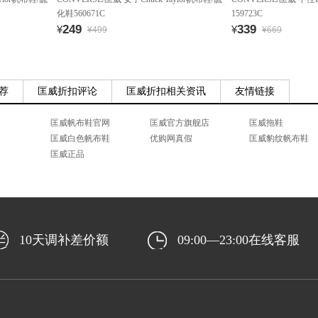
化鞋560671C
159723C
249
339
¥
¥
¥499
¥669
荐
匡威折扣评论
匡威折扣相关资讯
友情链接
匡威帆布鞋官网
匡威官方旗舰店
匡威拖鞋
匡威白色帆布鞋
优购网真假
匡威豹纹帆布鞋
匡威正品
10天调补差价额
09:00—23:00在线客服