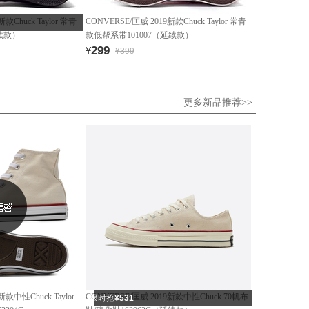
款Chuck Taylor 常青
CONVERSE/匡威 2019新款Chuck Taylor 常青
续款）
款低帮系带101007（延续款）
299
¥
¥399
更多新品推荐>>
新款中性Chuck Taylor
CONVERSE/匡威 2019新款中性Chuck 70帆布
限时抢
¥531