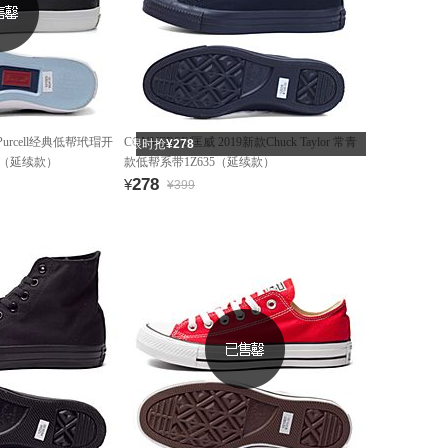
 Purcell经典低帮玳瑁开
CONVERSE/匡威 2019新款Chuck Taylor 常青
限时抢
¥278
3（延续款）
款低帮系带1Z635（延续款）
278
¥
¥399