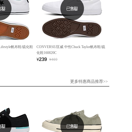
ifestyle帆布鞋/硫化鞋
CONVERSE/匡威 中性Chuck Taylor帆布鞋/硫
化鞋160820C
239
¥
¥469
更多特惠商品推荐>>