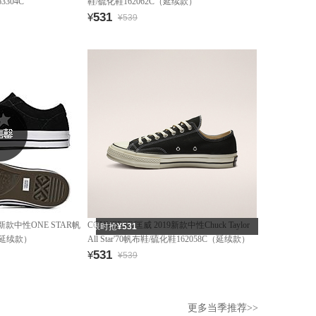
3304C
鞋/硫化鞋162062C（延续款）
531
¥
¥539
19新款中性ONE STAR帆
CONVERSE/匡威 2019新款中性Chuck Taylor
限时抢
¥531
（延续款）
All Star'70帆布鞋/硫化鞋162058C（延续款）
531
¥
¥539
更多当季推荐>>