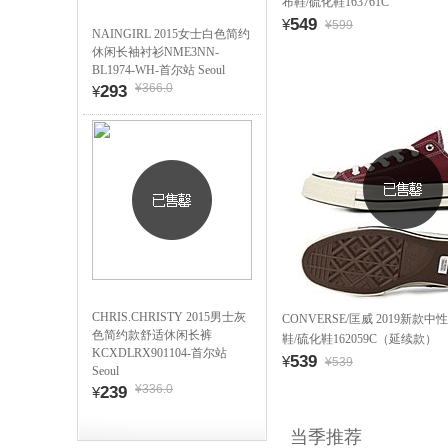
布鞋/硫化鞋163761C
549
¥
¥599
NAINGIRL 2015女士白色简约
休闲长袖衬衫NME3NN-
BL1974-WH-首尔站 Seoul
¥366.0
293
¥
CHRIS.CHRISTY 2015男士灰
CONVERSE/匡威 2019新款中性C
色简约款舒适休闲长裤
鞋/硫化鞋162059C（延续款）
KCXDLRX901104-首尔站
539
¥
¥539
Seoul
¥336.0
239
¥
当季推荐