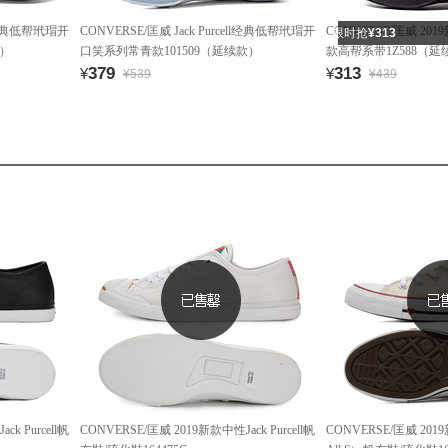
ell经典低帮玳瑁开
CONVERSE/匡威 Jack Purcell经典低帮玳瑁开
CONVERSE/匡威 2019新
限时抢
¥313
款）
口笑系列常青款101509（延续款）
款高帮系带1Z588（延
379
313
¥
¥
¥539
¥439
k Purcell帆
CONVERSE/匡威 2019新款中性Jack Purcell帆
CONVERSE/匡威 2019