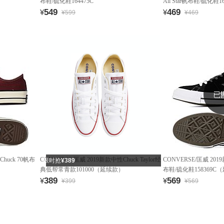
布鞋/硫化鞋164475C
All Star帆布鞋/硫化鞋16
549
469
¥
¥
¥599
¥469
huck 70帆布
CONVERSE/匡威 2019新款中性Chuck Taylor经
CONVERSE/匡威 20
限时抢
¥389
典低帮常青款101000（延续款）
布鞋/硫化鞋158369C
389
569
¥
¥
¥399
¥569