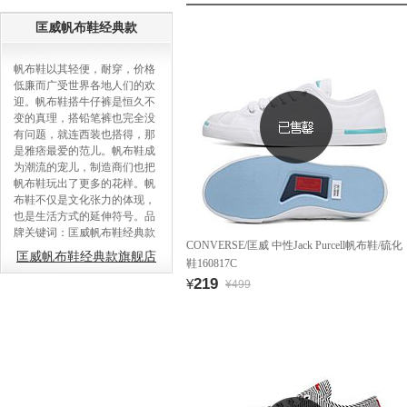
匡威帆布鞋经典款
帆布鞋以其轻便，耐穿，价格
低廉而广受世界各地人们的欢
迎。帆布鞋搭牛仔裤是恒久不
变的真理，搭铅笔裤也完全没
有问题，就连西装也搭得，那
是雅痞最爱的范儿。帆布鞋成
为潮流的宠儿，制造商们也把
帆布鞋玩出了更多的花样。帆
布鞋不仅是文化张力的体现，
也是生活方式的延伸符号。品
牌关键词：匡威帆布鞋经典款
CONVERSE/匡威 中性Jack Purcell帆布鞋/硫化
匡威帆布鞋经典款旗舰店
鞋160817C
219
¥
¥499