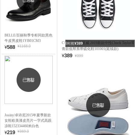
BELLE/百丽秋季专柜同款黑色
牛皮男皮鞋1YB01CM3
CONVERSE/匡威 2019新款中性Chuck Taylor常
限时抢
¥389
¥1168.0
588
¥
青款低帮系带硫化鞋101001(延续款)
389
¥
¥399
Josiny/卓诗尼2015年夏季新款
女鞋欧美漆皮亮片一字式高跟
凉鞋152334460米白色
¥369.0
219
¥