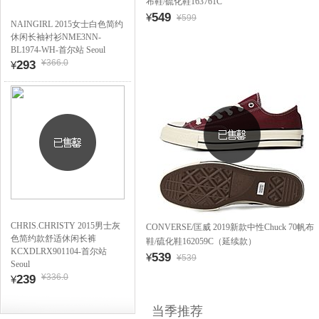
布鞋/硫化鞋163761C
549
¥
¥599
NAINGIRL 2015女士白色简约
休闲长袖衬衫NME3NN-
BL1974-WH-首尔站 Seoul
¥366.0
293
¥
CHRIS.CHRISTY 2015男士灰
CONVERSE/匡威 2019新款中性Chuck 70帆布
色简约款舒适休闲长裤
鞋/硫化鞋162059C（延续款）
KCXDLRX901104-首尔站
539
¥
¥539
Seoul
¥336.0
239
¥
当季推荐