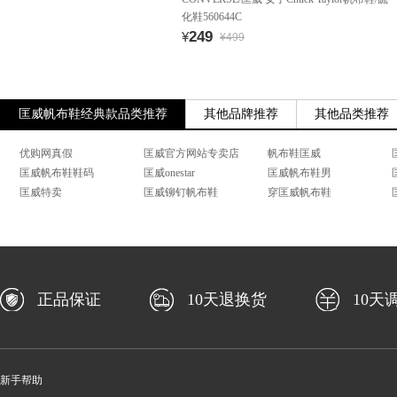
化鞋560644C
249
¥
¥499
匡威帆布鞋经典款品类推荐
其他品牌推荐
其他品类推荐
优购网真假
匡威官方网站专卖店
帆布鞋匡威
匡威帆布鞋鞋码
匡威onestar
匡威帆布鞋男
匡威特卖
匡威铆钉帆布鞋
穿匡威帆布鞋
正品保证
10天退换货
10天
新手帮助