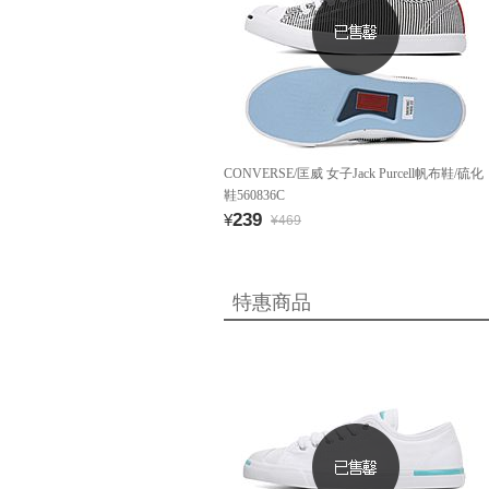
CONVERSE/匡威 女子Jack Purcell帆布鞋/硫化
鞋560836C
239
¥
¥469
特惠商品