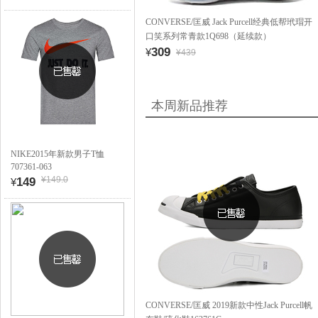
CONVERSE/匡威 Jack Purcell经典低帮玳瑁开
口笑系列常青款1Q698（延续款）
309
¥
¥439
本周新品推荐
NIKE2015年新款男子T恤
707361-063
¥149.0
149
¥
CONVERSE/匡威 2019新款中性Jack Purcell帆