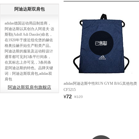
阿迪达斯双肩包
adidas德国运动用品制造商，
阿迪达斯以其创办人阿道夫·达
斯勒(Adolf Adi Dassler)命名，
在1920年于接近纽伦堡的赫佐
格奥拉赫开始生产鞋类产品。
阿迪达斯的服装及运动鞋设计
通常都可见到3条平行间条，
在其标志上亦可见，3条间条
是阿迪达斯的特色。品牌关键
词：阿迪达斯双肩包,adidas双
肩包
adidas阿迪达斯中性RUN GYM BAG其他包类
阿迪达斯双肩包旗舰店
CF5215
72
¥
¥129