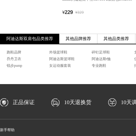
229
¥
¥329
阿迪达斯双肩包品类推荐
其他品牌推荐
其他品类推荐
跑鞋品牌
外场篮球鞋
碎钉足球鞋
乔丹卫衣
阿迪达斯篮球鞋
阿迪达斯t恤
锐步pump
女运动服套装
专业跑鞋
正品保证
10天退换货
10天
新手帮助