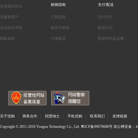
购物指南
支付/配送
交易条款协议
注册新用户
订购流程
支付方式
会员积分详情
验货与签收
配送方式
隐私条款
订单配送
配送时间及运费
关于优购
|
商务合作
|
招贤纳士
|
手机优购
|
联系我们
|
友情链接
Copyright © 2011-2016 Yougou Technology Co., Ltd.
粤ICP备09070608号
深公网安备：440