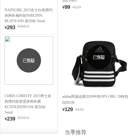
包DT4827
99
¥
¥129
NAINGIRL 2015女士白色简约
休闲长袖衬衫NME3NN-
BL1974-WH-首尔站 Seoul
¥366.0
293
¥
CHRIS.CHRISTY 2015男士灰
adidas阿迪达斯2019中性OPS ORG 19挎包
色简约款舒适休闲长裤
DZ9239
KCXDLRX901104-首尔站
129
¥
¥169
Seoul
¥336.0
239
¥
当季推荐