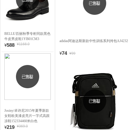
BELLE/百丽秋季专柜同款黑色
牛皮男皮鞋1YB01CM3
adidas阿迪达斯新款中性训练系列挎包AJ4232
¥1168.0
588
¥
74
¥
¥99
Josiny/卓诗尼2015年夏季新款
女鞋欧美漆皮亮片一字式高跟
凉鞋152334460米白色
¥369.0
219
¥