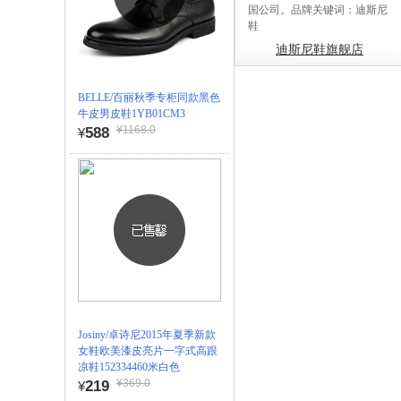
国公司。品牌关键词：迪斯尼
鞋
迪斯尼鞋旗舰店
BELLE/百丽秋季专柜同款黑色
牛皮男皮鞋1YB01CM3
¥1168.0
588
¥
Josiny/卓诗尼2015年夏季新款
女鞋欧美漆皮亮片一字式高跟
凉鞋152334460米白色
¥369.0
219
¥