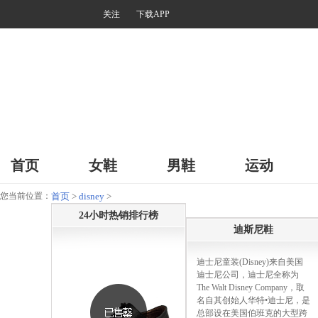
关注
下载APP
首页
女鞋
男鞋
运动
您当前位置：
首页
>
disney
>
24小时热销排行榜
迪斯尼鞋
迪士尼童装(Disney)来自美国
迪士尼公司，迪士尼全称为
The Walt Disney Company，取
名自其创始人华特•迪士尼，是
总部设在美国伯班克的大型跨