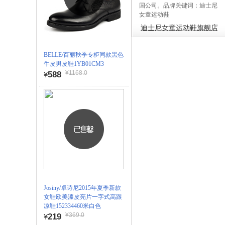
国公司。品牌关键词：迪士尼
女童运动鞋
迪士尼女童运动鞋旗舰店
BELLE/百丽秋季专柜同款黑色
牛皮男皮鞋1YB01CM3
¥1168.0
588
¥
Josiny/卓诗尼2015年夏季新款
女鞋欧美漆皮亮片一字式高跟
凉鞋152334460米白色
¥369.0
219
¥