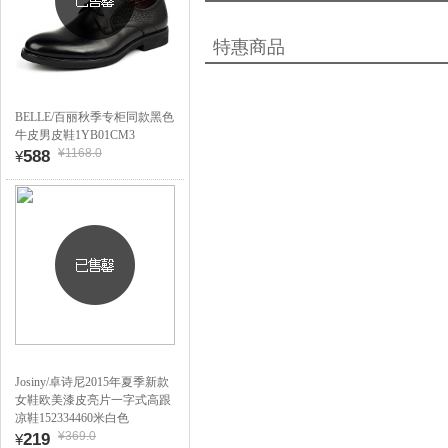
特惠商品
BELLE/百丽秋季专柜同款黑色
牛皮男皮鞋1YB01CM3
¥1168.0
588
¥
Josiny/卓诗尼2015年夏季新款
女鞋欧美漆皮亮片一字式高跟
凉鞋152334460米白色
¥369.0
219
¥