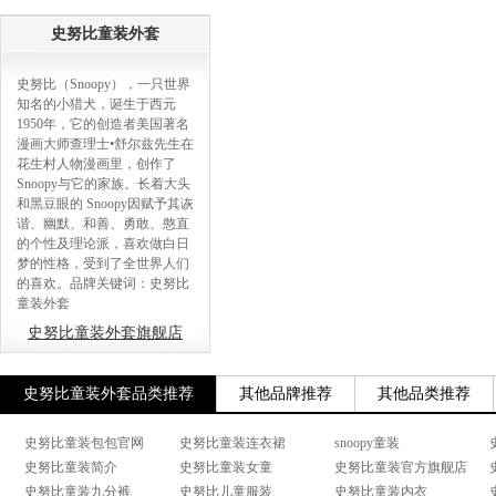
史努比童装外套
史努比（Snoopy），一只世界
知名的小猎犬，诞生于西元
1950年，它的创造者美国著名
漫画大师查理士•舒尔兹先生在
花生村人物漫画里，创作了
Snoopy与它的家族。长着大头
和黑豆眼的 Snoopy因赋予其诙
谐、幽默、和善、勇敢、憨直
的个性及理论派，喜欢做白日
梦的性格，受到了全世界人们
的喜欢。品牌关键词：史努比
童装外套
史努比童装外套旗舰店
史努比童装外套品类推荐
其他品牌推荐
其他品类推荐
史努比童装包包官网
史努比童装连衣裙
snoopy童装
史努比童装简介
史努比童装女童
史努比童装官方旗舰店
史努比童装九分裤
史努比儿童服装
史努比童装内衣