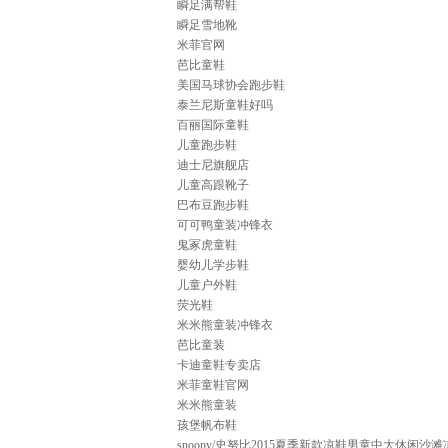
瞬足满帮鞋
瞬足雪地靴
米菲官网
芭比童鞋
美国马球协会跑步鞋
泰兰尼斯童鞋好吗
百丽国际童鞋
儿童跑步鞋
迪士尼旗舰店
儿童高跟靴子
巴布豆跑步鞋
可可鸭童装冲锋衣
鬼冢虎童鞋
婴幼儿学步鞋
儿童户外鞋
荧光鞋
米米熊童装冲锋衣
芭比童装
卡迪童鞋专卖店
米菲童鞋官网
米米熊童装
孩堡帆布鞋
snoopy/史努比2015夏季新款凉鞋男童中大休闲沙滩凉鞋