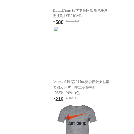
BELLE/百丽秋季专柜同款黑色牛皮
男皮鞋1YB01CM3
¥1168.0
588
¥
Josiny/卓诗尼2015年夏季新款女鞋欧
美漆皮亮片一字式高跟凉鞋
152334460米白色
¥369.0
219
¥