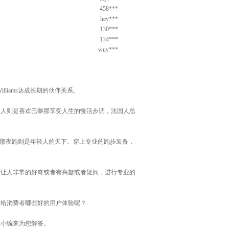
458***
hey***
130***
134***
wuy***
l Williams达成长期的伙伴关系。
的人则是喜欢巴黎那享受人生的慢活步调，法国人总
，那夜跑则是年轻人的天下。穿上专业的跑步装备，
面让人非常的好奇或者有兴趣或者疑问，进行专业的
带给消费者哪些好的用户体验呢？
购小编来为您解答。