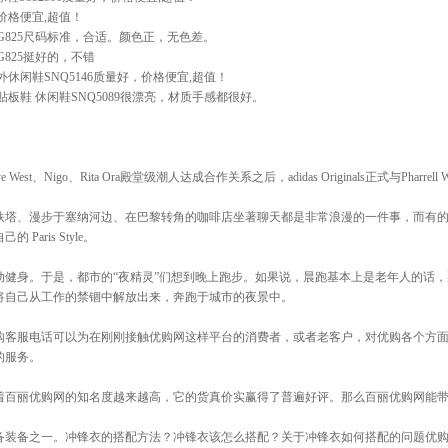
价格便宜,超值！
825
尺码标准，合适。颜色正，无色差。
825
挺好的，不错
闲鞋SNQ5146
质量好，价格便宜,超值！
鞋 休闲鞋SNQ5089
很漂亮，材质手感都很好。
st、Nigo、Rita Ora殿堂级潮人达成合作关系之后，adidas Originals正式与Pharrel
铁塔、漫步于塞纳河边、在巴黎转角的咖啡店坐著聊天都是非常浪漫的一件事，而有
ris Style。
动健身。于是，都市的“夜精灵”们想到晚上跑步。如果说，晨跑基本上是老年人的话
将自己从工作的禁锢中解放出来，奔跑于城市的夜景中。
购客服电话可以为在刚刚接触优购网这样平台的消费者，或者老客户，对优购各个方
的服务。
着百丽优购网的知名度越来越高，它的货真价实赢得了普遍好评。那么百丽优购网能
备装备之一。冲锋衣的搭配方法？冲锋衣该怎么搭配？关于冲锋衣如何搭配的问题优