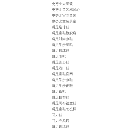
史努比大童装
史努比童装棉背心
史努比官网童装
史努比童装男童
瞬足足球鞋
瞬足童鞋旗舰店
瞬足时尚凉鞋
瞬足学步童靴
瞬足篮球鞋
瞬足雨靴
瞬足跑步鞋
瞬足浅口鞋
瞬足童鞋官网
瞬足学步凉鞋
瞬足学步皮鞋
瞬足低靴
瞬足帆布鞋
瞬足网布镂空鞋
瞬足童鞋怎么样
回力鞋
回力专卖店
瞬足训练鞋