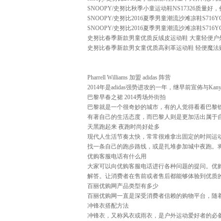
SNOOPY/史努比秋季小童运动鞋NS17326
质量好，
SNOOPY/史努比2016夏季男童潮流沙滩凉鞋S716YG
SNOOPY/史努比2016夏季男童潮流沙滩凉鞋S716YG
史努比春季新款男童优质反绒皮运动鞋 大童轻便户外休
史努比春季新款男女童优质高剥革运动鞋 轻便魔法贴板
Pharrell Williams 加盟 adidas 阵营
2014年是adidas强势进攻的一年，继早前宣佈与Kanye We
巴黎早春之裙 2014秀场外街拍
巴黎就是一个很奇妙的城市，有的人觉得看看巴黎
有著自己的生活态度，而巴黎人则是更加活出属于自己的 Pa
天黑跑起来 夜跑时尚好处多
现代人生活节奏太快，常常很难拿出固定的时间运
找一条自己的跑步路线，或是扎堆参加城中夜跑。
优购客服电话有什么用
大家可以向优购客服电话进行各种问题的提问。优
解答。让消费者在售前或者售后都能够体验到优质
百丽优购网产品类型有多少
百丽优购网一直是深受消费者信赖的购物平台，随
冲锋衣搭配方法
冲锋衣，又称风衣或雨衣，是户外运动爱好者的必