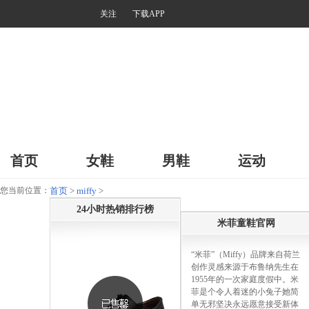
关注
下载APP
首页
女鞋
男鞋
运动
您当前位置：
首页
>
miffy
>
24小时热销排行榜
米菲童鞋官网
“米菲”（Miffy）品牌来自荷兰
创作灵感来源于布鲁纳先生在
1955年的一次家庭度假中。米
菲是个令人着迷的小兔子她简
单无邪坚决永远愿意接受新体