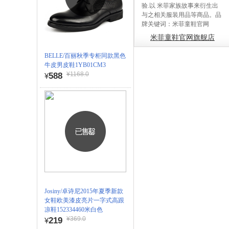
验.以 米菲家族故事来衍生出
与之相关服装用品等商品。品
牌关键词：米菲童鞋官网
米菲童鞋官网旗舰店
BELLE/百丽秋季专柜同款黑色
牛皮男皮鞋1YB01CM3
¥1168.0
588
¥
Josiny/卓诗尼2015年夏季新款
女鞋欧美漆皮亮片一字式高跟
凉鞋152334460米白色
¥369.0
219
¥