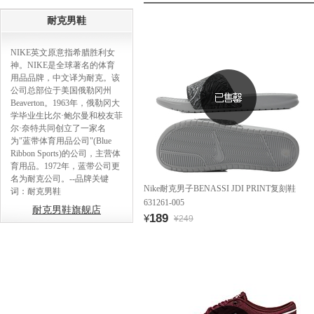
耐克男鞋
NIKE英文原意指希腊胜利女
神。NIKE是全球著名的体育
用品品牌，中文译为耐克。该
公司总部位于美国俄勒冈州
Beaverton。1963年，俄勒冈大
学毕业生比尔·鲍尔曼和校友菲
尔·奈特共同创立了一家名
为"蓝带体育用品公司"(Blue
Ribbon Sports)的公司，主营体
育用品。1972年，蓝带公司更
名为耐克公司。--品牌关键
Nike耐克男子BENASSI JDI PRINT复刻鞋
词：耐克男鞋
631261-005
耐克男鞋旗舰店
189
¥
¥249