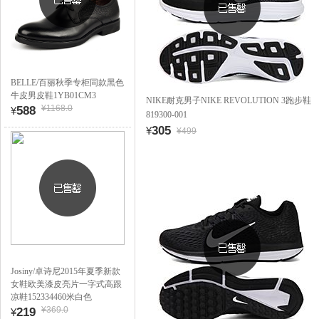
BELLE/百丽秋季专柜同款黑色
牛皮男皮鞋1YB01CM3
NIKE耐克男子NIKE REVOLUTION 3跑步鞋
¥1168.0
588
¥
819300-001
305
¥
¥499
Josiny/卓诗尼2015年夏季新款
女鞋欧美漆皮亮片一字式高跟
凉鞋152334460米白色
¥369.0
219
¥