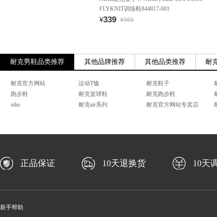
FLYKNIT训练鞋844817-001
339
¥
¥969
耐克男鞋品类推荐
其他品牌推荐
其他品类推荐
耐
耐克官方网站
运动T恤
耐克鞋子
跑步鞋
耐克篮球鞋
耐克跑步鞋
nike
耐克air系列
耐克官方网站专卖店
正品保证
10天退换货
10天
新手帮助