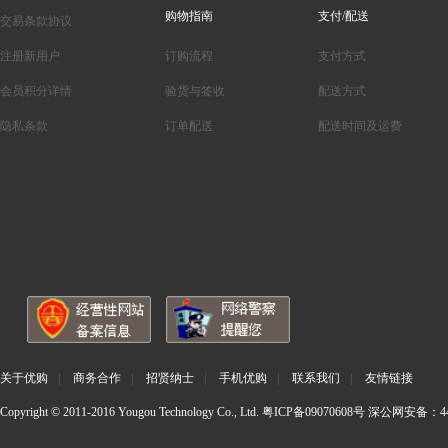
购物指南
支付/配送
交易条款协议
注册新用户
订购流程
支付方式
会员积分详情
验货与签收
配送方式
隐私条款
订单配送
配送时间及运费
关于优购
|
商务合作
|
招贤纳士
|
手机优购
|
联系我们
|
友情链接
Copyright © 2011-2016 Yougou Technology Co., Ltd.
粤ICP备09070608号
深公网安备：440