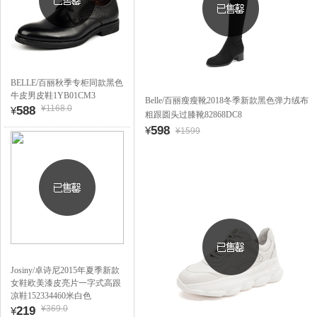
BELLE/百丽秋季专柜同款黑色
牛皮男皮鞋1YB01CM3
Belle/百丽瘦瘦靴2018冬季新款黑色弹力绒布
¥1168.0
588
¥
粗跟圆头过膝靴82868DC8
598
¥
¥1599
Josiny/卓诗尼2015年夏季新款
女鞋欧美漆皮亮片一字式高跟
凉鞋152334460米白色
¥369.0
219
¥