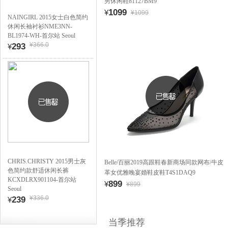
男休闲鞋81127BM9
1099
¥
¥1099
NAINGIRL 2015女士白色简约
休闲长袖衬衫NME3NN-
BL1974-WH-首尔站 Seoul
¥366.0
293
¥
CHRIS.CHRISTY 2015男士灰
Belle/百丽2019高跟鞋春新商场同款网布/牛皮
色简约款舒适休闲长裤
革女优雅晚宴婚鞋皮鞋T4S1DAQ9
KCXDLRX901104-首尔站
899
¥
¥899
Seoul
¥336.0
239
¥
当季推荐