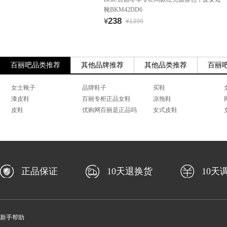
靴BKM42DD6
238
¥
¥1399
百丽吧品类推荐
其他品牌推荐
其他品类推荐
百丽
女士靴子
品牌鞋子
买鞋
漆皮鞋
百丽专柜正品女鞋
凉拖鞋
皮鞋
优购网百丽是正品吗
女式皮鞋
正品保证
10天退换货
10天
新手帮助