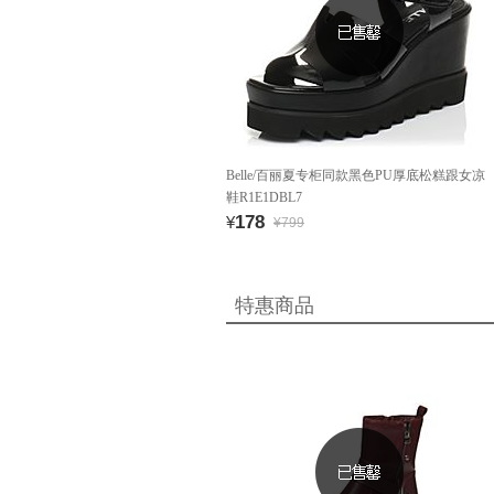
Belle/百丽夏专柜同款黑色PU厚底松糕跟女凉
鞋R1E1DBL7
178
¥
¥799
特惠商品