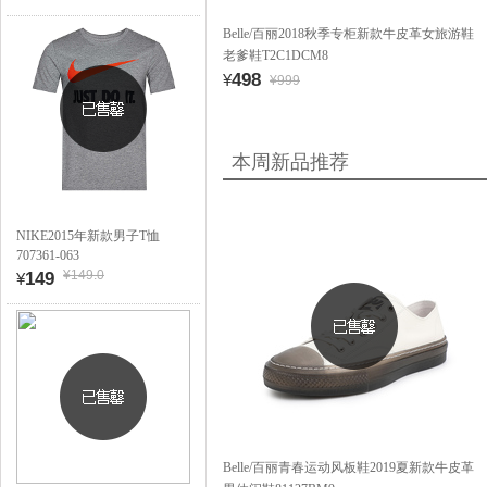
Belle/百丽2018秋季专柜新款牛皮革女旅游鞋
老爹鞋T2C1DCM8
498
¥
¥999
本周新品推荐
NIKE2015年新款男子T恤
707361-063
¥149.0
149
¥
Belle/百丽青春运动风板鞋2019夏新款牛皮革