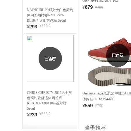
66休闲鞋1182A078-102
679
¥
¥790
NAINGIRL 2015女士白色简约
休闲长袖衬衫NME3NN-
BL1974-WH-首尔站 Seoul
¥366.0
293
¥
CHRIS.CHRISTY 2015男士灰
Onitsuka Tiger鬼冢虎 中性CALI
色简约款舒适休闲长裤
休闲鞋1183A194-600
KCXDLRX901104-首尔站
559
¥
¥790
Seoul
¥336.0
239
¥
当季推荐