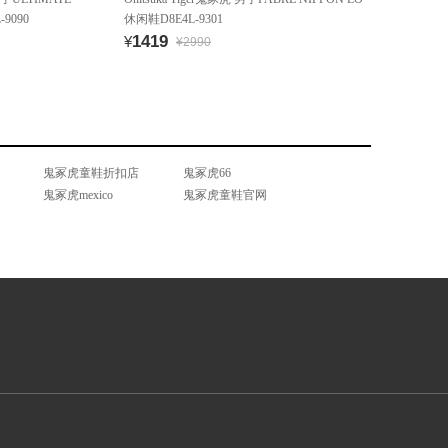
9090
休闲鞋D8E4L-9301
1419
¥
¥2990
鬼冢虎童鞋折扣店
鬼冢虎66
鬼冢虎mexico
鬼冢虎童鞋官网