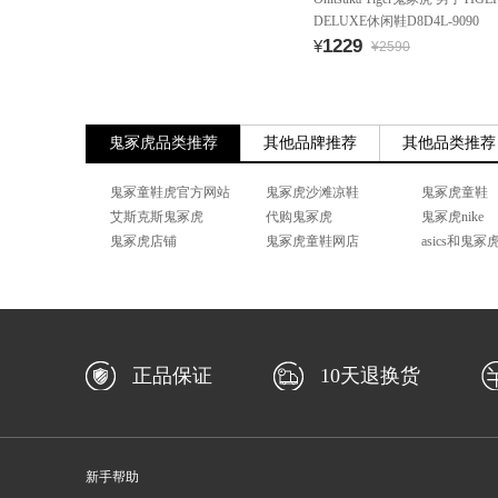
DELUXE休闲鞋D8D4L-9090
1229
¥
¥2590
鬼冢虎品类推荐
其他品牌推荐
其他品类推荐
鬼冢童鞋虎官方网站
鬼冢虎沙滩凉鞋
鬼冢虎童鞋
艾斯克斯鬼冢虎
代购鬼冢虎
鬼冢虎nike
鬼冢虎店铺
鬼冢虎童鞋网店
asics和鬼
正品保证
10天退换货
新手帮助