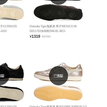
 男子ULTIMATE
Onitsuka Tiger鬼冢虎 男子MEXICO 66
0101
DELUXE休闲鞋D8G0L-9023
1319
¥
¥2790
 男子ULTIMATE
Onitsuka Tiger鬼冢虎 男子FABRE NIPPON LO