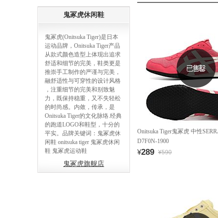
鬼冢虎休闲鞋
鬼冢虎(Onitsuka Tiger)是日本
运动品牌，Onitsuka Tiger产品
从款式颜色造型上体现出追求
舒适和细节的完美，鞋类更是
推崇手工制作的严谨与完美，
融舒适性与可穿性的设计风格
，注重细节的完美和别致魅
力，既保持稳重，又不失轻松
的时尚感。内敛，传承，是
Onitsuka Tiger的文化脉络.经典
的跑道LOGO和鞋型，十分的
Onitsuka Tiger鬼冢虎 中性S
平实。品牌关键词：鬼冢虎休
D7F0N-1900
闲鞋 onitsuka tiger 鬼冢虎休闲
鞋 鬼冢虎运动鞋
289
¥
¥590
鬼冢虎旗舰店