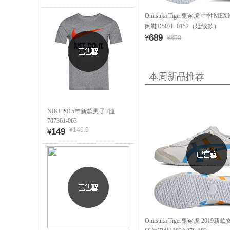
Onitsuka Tiger鬼冢虎 中性ME
闲鞋D507L-0152（延续款）
689
¥
¥850
本周新品推荐
NIKE2015年新款男子T恤
707361-063
¥149.0
149
¥
Onitsuka Tiger鬼冢虎 2019新