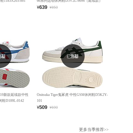
1183A203-001
66系列运动休闲鞋D5V2L-9094（延续款）
639
¥
¥850
虎 2019新款延续款中性
Onitsuka Tiger鬼冢虎 中性GSM休闲鞋D5K2Y-
D109L-0142
101
509
¥
¥690
更多当季推荐>>