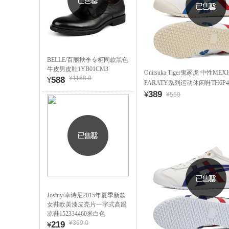
BELLE/百丽秋季专柜同款黑色
牛皮男皮鞋1YB01CM3
Onitsuka Tiger鬼冢虎 中性MEXI
¥1168.0
588
¥
PARATY系列运动休闲鞋TH6P4
款）
389
¥
¥550
Josiny/卓诗尼2015年夏季新款
女鞋欧美漆皮亮片一字式高跟
凉鞋152334460米白色
¥369.0
219
¥