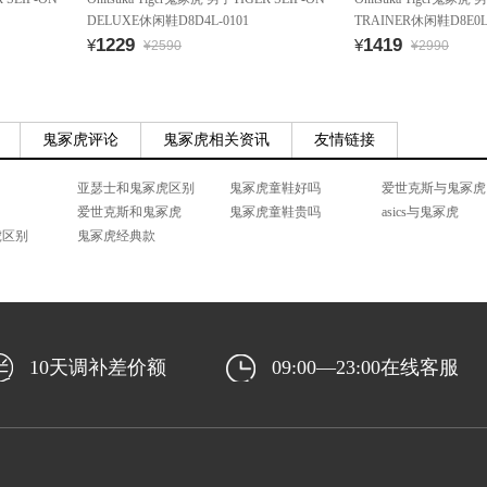
DELUXE休闲鞋D8D4L-0101
TRAINER休闲鞋D8E0L-
1229
1419
¥
¥
¥2590
¥2990
鬼冢虎评论
鬼冢虎相关资讯
友情链接
亚瑟士和鬼冢虎区别
鬼冢虎童鞋好吗
爱世克斯与鬼冢虎
爱世克斯和鬼冢虎
鬼冢虎童鞋贵吗
asics与鬼冢虎
冢虎区别
鬼冢虎经典款
10天调补差价额
09:00—23:00在线客服