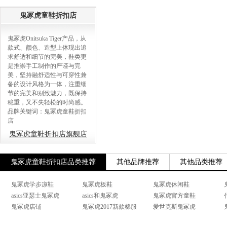
鬼冢虎童鞋折扣店
鬼冢虎Onitsuka Tiger产品，从
款式、颜色、造型上体现出追
求舒适和细节的完美，鞋类更
是推崇手工制作的严谨与完
美，坚持融舒适性与可穿性兼
备的设计风格为一体，注重细
节的完美和别致魅力，既保持
稳重，又不失轻松的时尚感。
品牌关键词：鬼冢虎童鞋折扣
店
鬼冢虎童鞋折扣店旗舰店
鬼冢虎童鞋折扣店品类推荐
其他品牌推荐
其他品类推荐
鬼冢虎学步凉鞋
鬼冢虎板鞋
鬼冢虎休闲鞋
asics亚瑟士鬼冢虎
asics和鬼冢虎
鬼冢虎官方童鞋
鬼冢虎店铺
鬼冢虎2017新款棉服
爱世克斯鬼冢虎