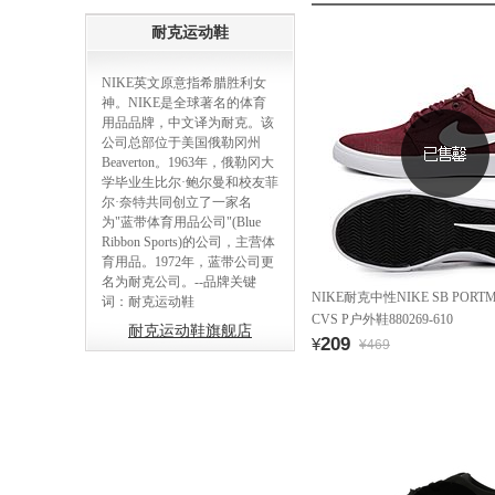
耐克运动鞋
NIKE英文原意指希腊胜利女
神。NIKE是全球著名的体育
用品品牌，中文译为耐克。该
公司总部位于美国俄勒冈州
Beaverton。1963年，俄勒冈大
学毕业生比尔·鲍尔曼和校友菲
尔·奈特共同创立了一家名
为"蓝带体育用品公司"(Blue
Ribbon Sports)的公司，主营体
育用品。1972年，蓝带公司更
名为耐克公司。--品牌关键
NIKE耐克中性NIKE SB PORTMO
词：耐克运动鞋
CVS P户外鞋880269-610
耐克运动鞋旗舰店
209
¥
¥469