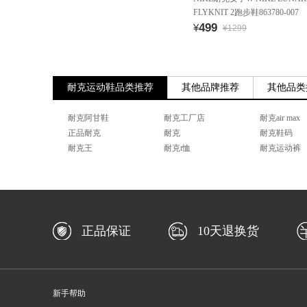
FLYKNIT 2跑步鞋863780-007
499
¥
¥1299
耐克运动鞋品类推荐
其他品牌推荐
其他品类
耐克阿甘鞋
耐克工厂店
耐克air max
正品耐克
耐克
耐克鞋码
耐克王
耐克t恤
耐克运动裤
正品保证
10天退换货
新手帮助