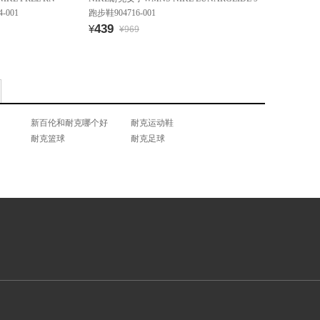
-001
跑步鞋904716-001
439
¥
¥969
新百伦和耐克哪个好
耐克运动鞋
耐克篮球
耐克足球