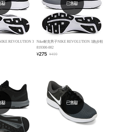
KE REVOLUTION 3
Nike耐克男子NIKE REVOLUTION 3跑步鞋
819300-002
275
¥
¥499