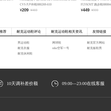
CVS P户外鞋880269-610
FLYKNIT 跑步鞋880844
209
449
¥
¥
¥469
¥999
推荐
耐克运动鞋评论
耐克运动鞋相关资讯
友情链接
男运动鞋
网球鞋
耐克官方网站
耐克衣服
nike空军一号
耐克板鞋男
耐克休闲鞋
10天调补差价额
09:00—23:00在线客服