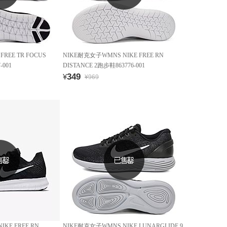
REE TR FOCUS
NIKE耐克女子WMNS NIKE FREE RN
-001
DISTANCE 2跑步鞋863776-001
349
¥
¥969
KE FREE RN
NIKE耐克女子WMNS NIKE LUNARGLIDE 9