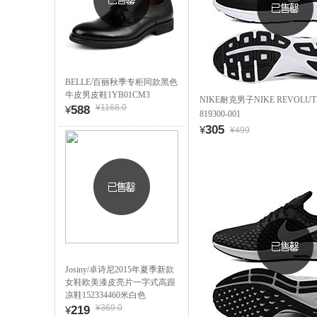
BELLE/百丽秋季专柜同款黑色
牛皮男皮鞋1YB01CM3
NIKE耐克男子NIKE REVOLUT
¥1168.0
588
¥
819300-001
305
¥
¥499
Josiny/卓诗尼2015年夏季新款
女鞋欧美漆皮亮片一字式高跟
凉鞋152334460米白色
¥369.0
219
¥