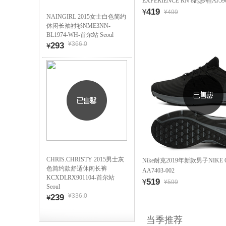
EXPERIENCE RN 8跑步鞋AJ590
419
¥
¥499
NAINGIRL 2015女士白色简约
休闲长袖衬衫NME3NN-
BL1974-WH-首尔站 Seoul
¥366.0
293
¥
CHRIS.CHRISTY 2015男士灰
Nike耐克2019年新款男子NIKE
色简约款舒适休闲长裤
AA7403-002
KCXDLRX901104-首尔站
519
¥
¥599
Seoul
¥336.0
239
¥
当季推荐