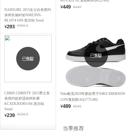
ROYALE AC复刻鞋BQ4222-002
449
¥
¥449
NAINGIRL 2015女士白色简约
休闲长袖衬衫NME3NN-
BL1974-WH-首尔站 Seoul
¥366.0
293
¥
CHRIS.CHRISTY 2015男士灰
Nike耐克2019年新款男子NIKE EBERNON
色简约款舒适休闲长裤
LOW复刻鞋AQ1775-002
KCXDLRX901104-首尔站
489
¥
¥549
Seoul
¥336.0
239
¥
当季推荐