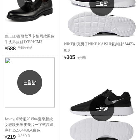
BELLE/百丽秋季专柜同款黑色
牛皮男皮鞋1YB01CM3
NIKE耐克男子NIKE KAISHI复刻鞋654473-
¥1168.0
588
¥
010
305
¥
¥499
Josiny/卓诗尼2015年夏季新款
女鞋欧美漆皮亮片一字式高跟
凉鞋152334460米白色
¥369.0
219
¥