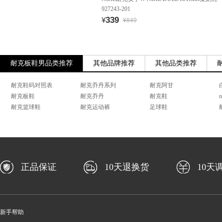
927243-201
339
¥
¥849
耐克板鞋男品类推荐
其他品牌推荐
其他品类推荐
耐克鞋码对照表
耐克乔丹系列
耐克阿甘
耐克板鞋
耐克乔丹
耐克鞋
n
耐克篮球鞋
耐克运动裤
足球鞋
正品保证
10天退换货
10天
新手帮助