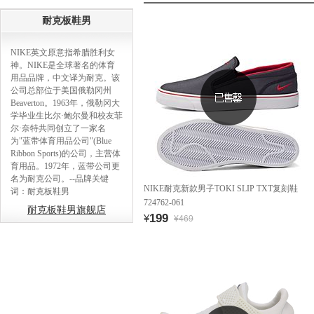
耐克板鞋男
NIKE英文原意指希腊胜利女
神。NIKE是全球著名的体育
用品品牌，中文译为耐克。该
公司总部位于美国俄勒冈州
Beaverton。1963年，俄勒冈大
学毕业生比尔·鲍尔曼和校友菲
尔·奈特共同创立了一家名
为"蓝带体育用品公司"(Blue
Ribbon Sports)的公司，主营体
育用品。1972年，蓝带公司更
名为耐克公司。--品牌关键
NIKE耐克新款男子TOKI SLIP TXT复刻鞋
词：耐克板鞋男
724762-061
耐克板鞋男旗舰店
199
¥
¥469