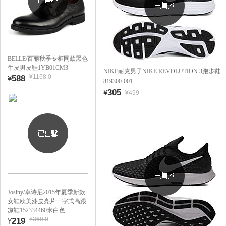
BELLE/百丽秋季专柜同款黑色
牛皮男皮鞋1YB01CM3
NIKE耐克男子NIKE REVOLUTION 3跑步鞋
¥1168.0
588
¥
819300-001
305
¥
¥499
Josiny/卓诗尼2015年夏季新款
女鞋欧美漆皮亮片一字式高跟
凉鞋152334460米白色
¥369.0
219
¥