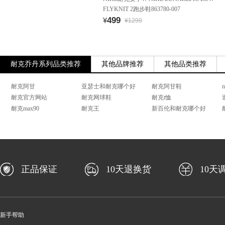
FLYKNIT 2跑步鞋863780-007
499
¥
¥1299
耐克乔丹系列品类推荐
其他品牌推荐
其他品类推荐
耐克阿甘
亚瑟士和耐克哪个好
耐克阿甘鞋
n
耐克官方网站
耐克网球鞋
耐克t恤
耐克max90
耐克王
新百伦和耐克哪个好
正品保证
10天退换货
10天
新手帮助