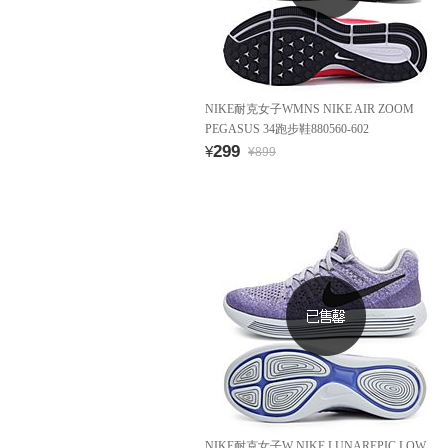
NIKE耐克女子WMNS NIKE AIR ZOOM
PEGASUS 34跑步鞋880560-602
299
¥
¥899
NIKE耐克女子W NIKE LUNAREPIC LOW