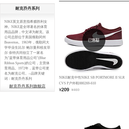
耐克乔丹系列
NIKE英文原意指希腊胜利女
神。NIKE是全球著名的体育
用品品牌，中文译为耐克。该
公司总部位于美国俄勒冈州
Beaverton。1963年，俄勒冈大
学毕业生比尔·鲍尔曼和校友菲
尔·奈特共同创立了一家名
为"蓝带体育用品公司"(Blue
Ribbon Sports)的公司，主营体
育用品。1972年，蓝带公司更
名为耐克公司。--品牌关键
NIKE耐克中性NIKE SB PORTMORE II SLR
词：耐克乔丹系列
CVS P户外鞋880269-610
耐克乔丹系列旗舰店
209
¥
¥469