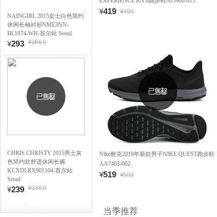
EXPERIENCE RN 8跑步鞋AJ5900-013
419
¥
¥499
NAINGIRL 2015女士白色简约
休闲长袖衬衫NME3NN-
BL1974-WH-首尔站 Seoul
¥366.0
293
¥
CHRIS.CHRISTY 2015男士灰
Nike耐克2019年新款男子NIKE QUEST跑步鞋
色简约款舒适休闲长裤
AA7403-002
KCXDLRX901104-首尔站
519
¥
¥599
Seoul
¥336.0
239
¥
当季推荐