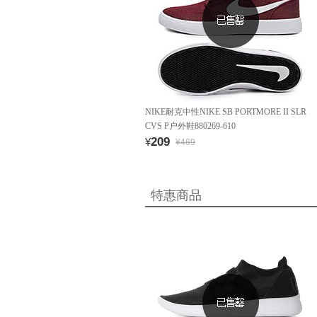
NIKE耐克中性NIKE SB PORTMORE II SLR
CVS P户外鞋880269-610
209
¥
¥469
特惠商品