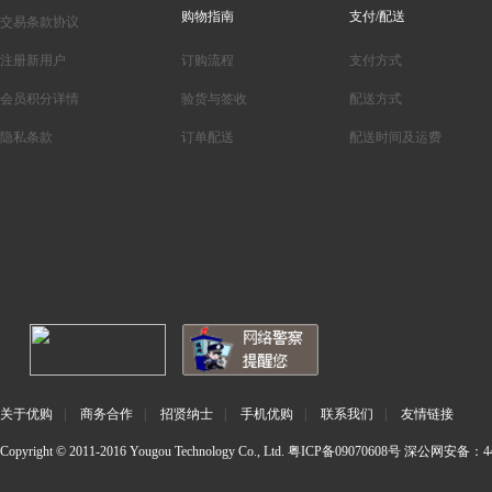
购物指南
支付/配送
交易条款协议
注册新用户
订购流程
支付方式
会员积分详情
验货与签收
配送方式
隐私条款
订单配送
配送时间及运费
关于优购
|
商务合作
|
招贤纳士
|
手机优购
|
联系我们
|
友情链接
Copyright © 2011-2016 Yougou Technology Co., Ltd.
粤ICP备09070608号
深公网安备：440