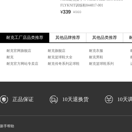
FLYKNIT训练鞋844817-001
339
¥
¥969
耐克工厂店品类推荐
其他品牌推荐
其他品类推荐
耐克官网旗舰店
耐克旗舰店
耐克衣服
耐克
耐克篮球鞋大全
耐克男鞋
耐克官方网站专卖店
耐克传奇系列足球鞋
耐克篮球鞋系列
正品保证
10天退换货
10天
新手帮助