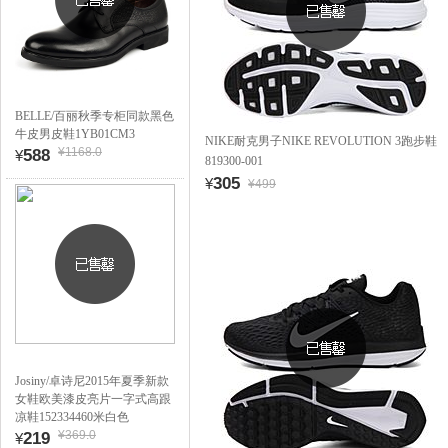
BELLE/百丽秋季专柜同款黑色
牛皮男皮鞋1YB01CM3
NIKE耐克男子NIKE REVOLUTION 3跑步鞋
¥1168.0
588
¥
819300-001
305
¥
¥499
Josiny/卓诗尼2015年夏季新款
女鞋欧美漆皮亮片一字式高跟
凉鞋152334460米白色
¥369.0
219
¥