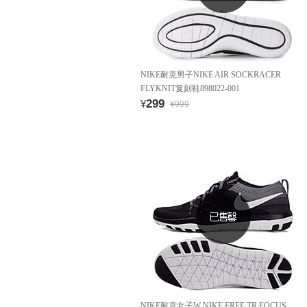
NIKE耐克男子NIKE AIR SOCKRACER
FLYKNIT复刻鞋898022-001
299
¥
¥999
NIKE耐克女子W NIKE FREE TR FOCUS