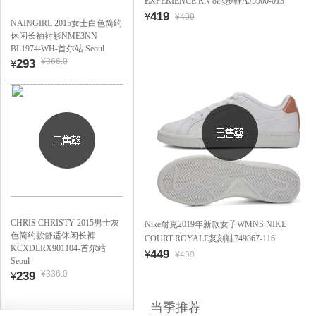
EXPERIENCE RN 8跑步鞋AJ5900-013
419
¥
¥499
NAINGIRL 2015女士白色简约
休闲长袖衬衫NME3NN-
BL1974-WH-首尔站 Seoul
¥366.0
293
¥
CHRIS.CHRISTY 2015男士灰
Nike耐克2019年新款女子WMNS NIKE
色简约款舒适休闲长裤
COURT ROYALE复刻鞋749867-116
KCXDLRX901104-首尔站
449
¥
¥499
Seoul
¥336.0
239
¥
当季推荐