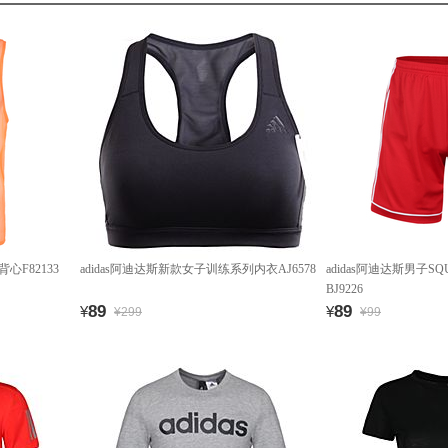
背心F82133
adidas阿迪达斯新款女子训练系列内衣AJ6578
adidas阿迪达斯男子SQ
BJ9226
89
89
¥
¥
¥299
¥99