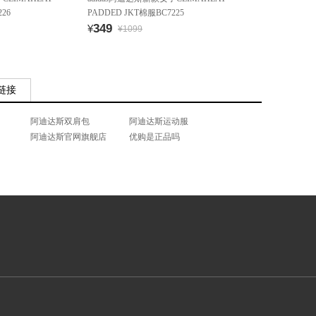
26
PADDED JKT棉服BC7225
349
¥
¥1099
链接
阿迪达斯双肩包
阿迪达斯运动服
阿迪达斯官网旗舰店
优购是正品吗