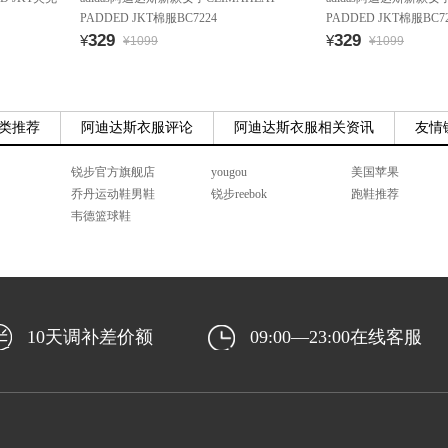
PADDED JKT棉服BC7224
PADDED JKT棉服BC72
329
329
¥
¥
¥1099
¥1099
类推荐
阿迪达斯衣服评论
阿迪达斯衣服相关资讯
友情
锐步官方旗舰店
yougou
美国苹果
乔丹运动鞋男鞋
锐步reebok
跑鞋推荐
韦德篮球鞋
10天调补差价额
09:00—23:00在线客服