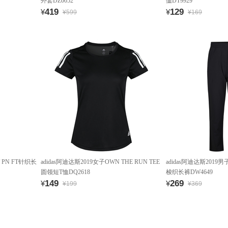
外套DZ0052
恤DT9929
419
129
¥
¥
¥599
¥169
T PN FT针织长
adidas阿迪达斯2019女子OWN THE RUN TEE
adidas阿迪达斯2019男
圆领短T恤DQ2618
梭织长裤DW4649
149
269
¥
¥
¥199
¥369