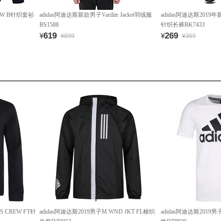
REW B针织套衫
adidas阿迪达斯新款男子Varilite Jacket羽绒服
adidas阿迪达斯201
BS1588
针织长裤BK7433
619
269
¥
¥
¥899
¥369
S CREW FT针
adidas阿迪达斯2019男子M WND JKT FL梭织
adidas阿迪达斯2019男