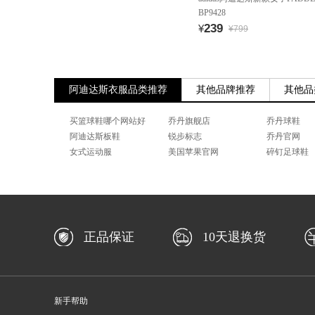
BP9428
239
¥
¥799
阿迪达斯衣服品类推荐
其他品牌推荐
其他品
买篮球鞋哪个网站好
乔丹旗舰店
乔丹球鞋
阿迪达斯板鞋
锐步标志
乔丹官网
女式运动服
美国苹果官网
碎钉足球鞋
正品保证
10天退换货
新手帮助