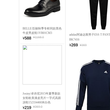
BELLE/百丽秋季专柜同款黑色
牛皮男皮鞋1YB01CM3
adidas阿迪达斯男子ESS T PA
¥1168.0
588
¥
BK7416
269
¥
¥369
Josiny/卓诗尼2015年夏季新款
女鞋欧美漆皮亮片一字式高跟
凉鞋152334460米白色
¥369.0
219
¥