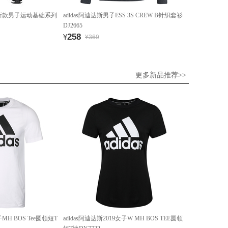
9年新款男子运动基础系列
adidas阿迪达斯男子ESS 3S CREW B针织套衫
DJ2665
258
¥
¥369
更多新品推荐>>
子MH BOS Tee圆领短T
adidas阿迪达斯2019女子W MH BOS TEE圆领