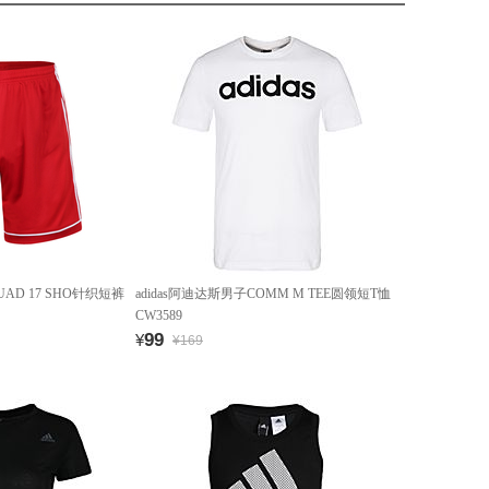
UAD 17 SHO针织短裤
adidas阿迪达斯男子COMM M TEE圆领短T恤
CW3589
99
¥
¥169