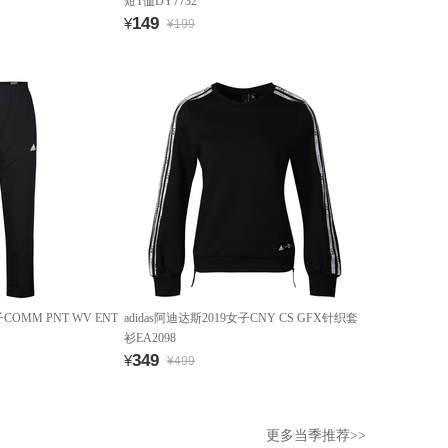
短T恤DY7732
149
¥
¥199
子COMM PNT WV ENT
adidas阿迪达斯2019女子CNY CS GFX针织套
衫EA2098
349
¥
¥499
更多当季推荐>>