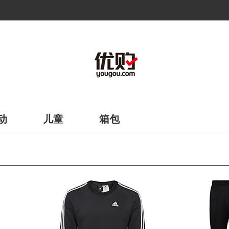
动
儿童
箱包