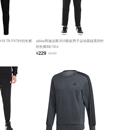
N18 TR PNT针织长裤
adidas阿迪达斯2019新款男子运动基础系列针
织长裤BK7414
229
¥
¥299