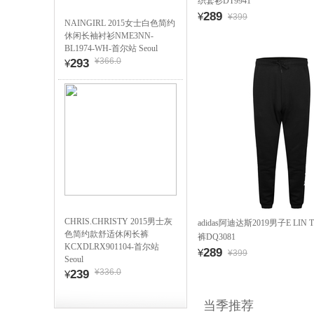
织套衫DT9941
289
¥
¥399
NAINGIRL 2015女士白色简约
休闲长袖衬衫NME3NN-
BL1974-WH-首尔站 Seoul
¥366.0
293
¥
CHRIS.CHRISTY 2015男士灰
adidas阿迪达斯2019男子E LIN 
色简约款舒适休闲长裤
裤DQ3081
KCXDLRX901104-首尔站
289
¥
¥399
Seoul
¥336.0
239
¥
当季推荐