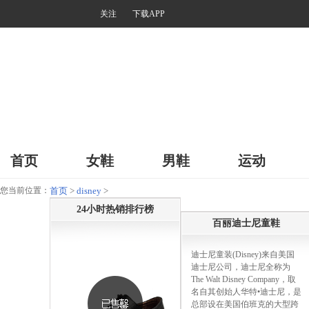
关注
下载APP
首页
女鞋
男鞋
运动
您当前位置：
首页
>
disney
>
24小时热销排行榜
百丽迪士尼童鞋
迪士尼童装(Disney)来自美国
迪士尼公司，迪士尼全称为
The Walt Disney Company，取
名自其创始人华特•迪士尼，是
总部设在美国伯班克的大型跨