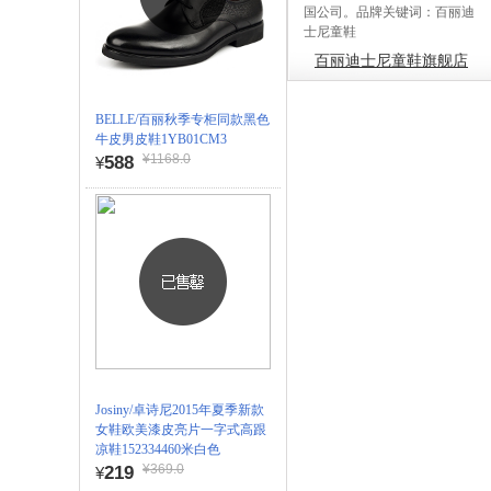
国公司。品牌关键词：百丽迪
士尼童鞋
百丽迪士尼童鞋旗舰店
BELLE/百丽秋季专柜同款黑色
牛皮男皮鞋1YB01CM3
¥1168.0
588
¥
Josiny/卓诗尼2015年夏季新款
女鞋欧美漆皮亮片一字式高跟
凉鞋152334460米白色
¥369.0
219
¥