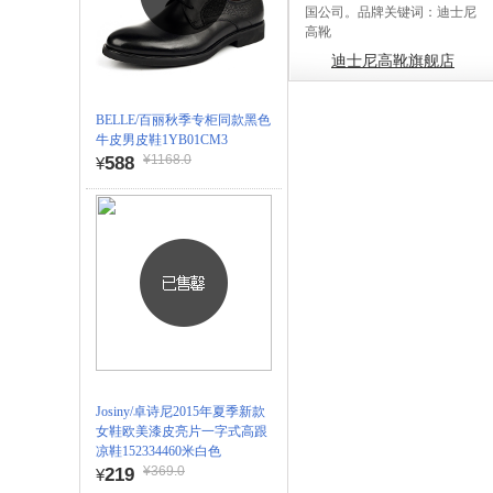
国公司。品牌关键词：迪士尼
高靴
迪士尼高靴旗舰店
BELLE/百丽秋季专柜同款黑色
牛皮男皮鞋1YB01CM3
¥1168.0
588
¥
Josiny/卓诗尼2015年夏季新款
女鞋欧美漆皮亮片一字式高跟
凉鞋152334460米白色
¥369.0
219
¥