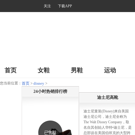
关注
下载APP
首页
女鞋
男鞋
运动
您当前位置：
首页
>
disney
>
24小时热销排行榜
迪士尼高靴
迪士尼童装(Disney)来自美国
迪士尼公司，迪士尼全称为
The Walt Disney Company，取
名自其创始人华特•迪士尼，是
总部设在美国伯班克的大型跨