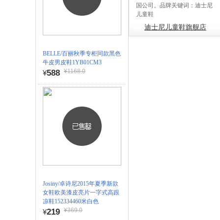
国公司。品牌关键词：迪士尼
儿童鞋
迪士尼儿童鞋旗舰店
BELLE/百丽秋季专柜同款黑色
牛皮男皮鞋1YB01CM3
¥1168.0
588
¥
Josiny/卓诗尼2015年夏季新款
女鞋欧美漆皮亮片一字式高跟
凉鞋152334460米白色
¥369.0
219
¥