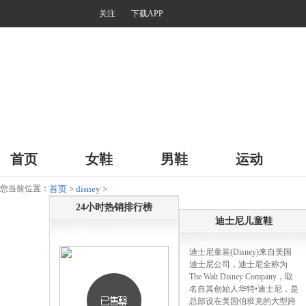
关注
下载APP
首页
女鞋
男鞋
运动
您当前位置：
首页
>
disney
>
24小时热销排行榜
迪士尼儿童鞋
迪士尼童装(Disney)来自美国
迪士尼公司，迪士尼全称为
The Walt Disney Company，取
名自其创始人华特•迪士尼，是
总部设在美国伯班克的大型跨