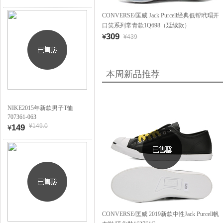
CONVERSE/匡威 Jack Purcell经典低帮玳瑁开
口笑系列常青款1Q698（延续款）
309
¥
¥439
本周新品推荐
NIKE2015年新款男子T恤
707361-063
¥149.0
149
¥
CONVERSE/匡威 2019新款中性Jack Purcell帆