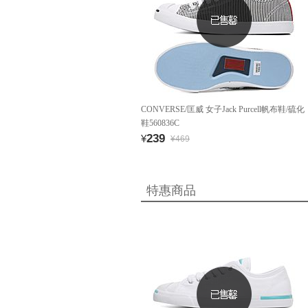
CONVERSE/匡威 女子Jack Purcell帆布鞋/硫化
鞋560836C
239
¥
¥469
特惠商品