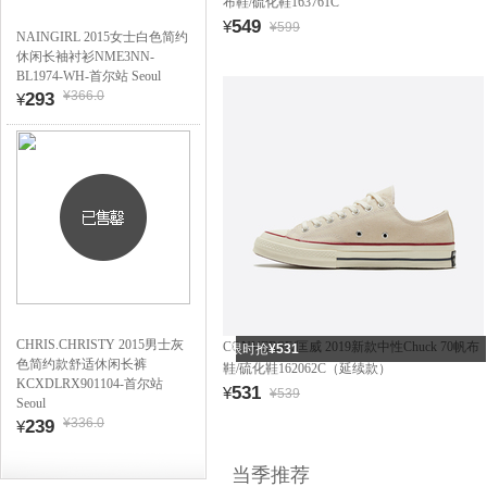
布鞋/硫化鞋163761C
549
¥
¥599
NAINGIRL 2015女士白色简约
休闲长袖衬衫NME3NN-
BL1974-WH-首尔站 Seoul
¥366.0
293
¥
CHRIS.CHRISTY 2015男士灰
CONVERSE/匡威 2019新款中性Chuck 70帆布
限时抢
¥531
色简约款舒适休闲长裤
鞋/硫化鞋162062C（延续款）
KCXDLRX901104-首尔站
531
¥
¥539
Seoul
¥336.0
239
¥
当季推荐