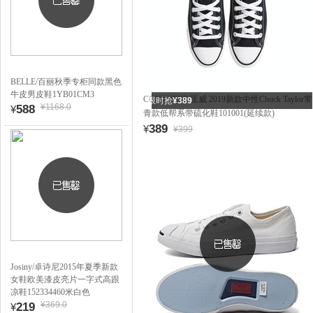
BELLE/百丽秋季专柜同款黑色
牛皮男皮鞋1YB01CM3
CONVERSE/匡威 2019新款中性Chuck Taylor常
限时抢
¥389
¥1168.0
588
¥
青款低帮系带硫化鞋101001(延续款)
389
¥
¥399
Josiny/卓诗尼2015年夏季新款
女鞋欧美漆皮亮片一字式高跟
凉鞋152334460米白色
¥369.0
219
¥