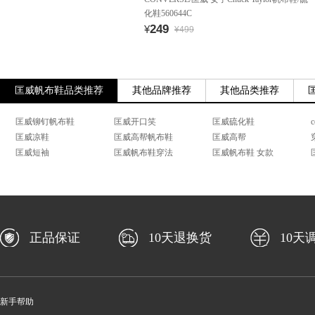
化鞋560644C
249
¥
¥499
匡威帆布鞋品类推荐
其他品牌推荐
其他品类推荐
匡威铆钉帆布鞋
匡威开口笑
匡威硫化鞋
匡威凉鞋
匡威高帮帆布鞋
匡威高帮
匡威短袖
匡威帆布鞋穿法
匡威帆布鞋 女款
正品保证
10天退换货
10天
新手帮助