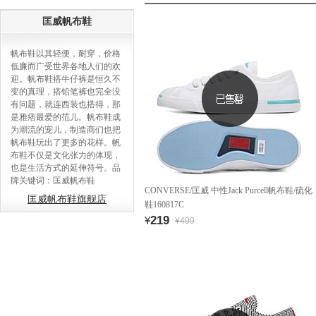
匡威帆布鞋
帆布鞋以其轻便，耐穿，价格
低廉而广受世界各地人们的欢
迎。帆布鞋搭牛仔裤是恒久不
变的真理，搭铅笔裤也完全没
有问题，就连西装也搭得，那
是雅痞最爱的范儿。帆布鞋成
为潮流的宠儿，制造商们也把
帆布鞋玩出了更多的花样。帆
布鞋不仅是文化张力的体现，
也是生活方式的延伸符号。品
牌关键词：匡威帆布鞋
CONVERSE/匡威 中性Jack Purcell帆布鞋/硫化
匡威帆布鞋旗舰店
鞋160817C
219
¥
¥499