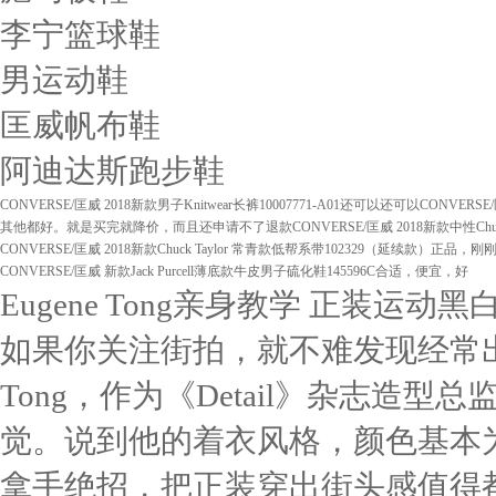
李宁篮球鞋
男运动鞋
匡威帆布鞋
阿迪达斯跑步鞋
CONVERSE/匡威 2018新款男子Knitwear长裤10007771-A01
还可以还可以
CONVERSE/
其他都好。就是买完就降价，而且还申请不了退款
CONVERSE/匡威 2018新款中性Ch
CONVERSE/匡威 2018新款Chuck Taylor 常青款低帮系带102329（延续款）
正品，刚
CONVERSE/匡威 新款Jack Purcell薄底款牛皮男子硫化鞋145596C
合适，便宜，好
Eugene Tong亲身教学 正装运动黑
如果你关注街拍，就不难发现经常出
Tong，作为《Detail》杂志
觉。说到他的着衣风格，颜色基本
拿手绝招，把正装穿出街头感值得