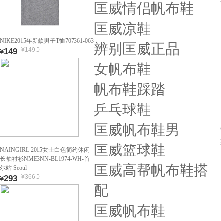
匡威情侣帆布鞋
匡威凉鞋
NIKE2015年新款男子T恤707361-063
辨别匡威正品
¥149.0
149
¥
女帆布鞋
帆布鞋踩踏
乒乓球鞋
匡威帆布鞋男
匡威篮球鞋
NAINGIRL 2015女士白色简约休闲
长袖衬衫NME3NN-BL1974-WH-首
匡威高帮帆布鞋搭
尔站 Seoul
¥366.0
293
¥
配
匡威帆布鞋