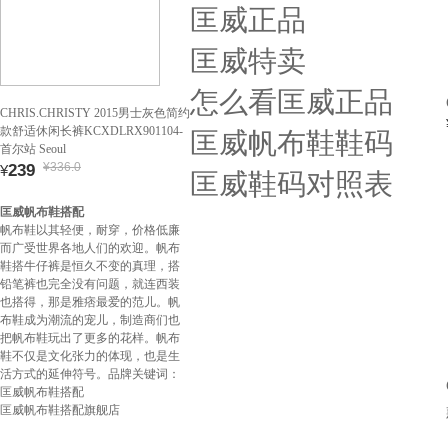
匡威正品
匡威特卖
怎么看匡威正品
CHRIS.CHRISTY 2015男士灰色简约
款舒适休闲长裤KCXDLRX901104-
匡威帆布鞋鞋码
首尔站 Seoul
¥336.0
239
¥
匡威鞋码对照表
匡威帆布鞋搭配
帆布鞋以其轻便，耐穿，价格低廉
而广受世界各地人们的欢迎。帆布
鞋搭牛仔裤是恒久不变的真理，搭
铅笔裤也完全没有问题，就连西装
也搭得，那是雅痞最爱的范儿。帆
布鞋成为潮流的宠儿，制造商们也
把帆布鞋玩出了更多的花样。帆布
鞋不仅是文化张力的体现，也是生
活方式的延伸符号。品牌关键词：
匡威帆布鞋搭配
匡威帆布鞋搭配旗舰店