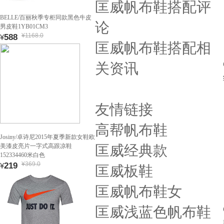
匡威帆布鞋搭配评
BELLE/百丽秋季专柜同款黑色牛皮
论
男皮鞋1YB01CM3
¥1168.0
588
¥
匡威帆布鞋搭配相
关资讯
友情链接
高帮帆布鞋
Josiny/卓诗尼2015年夏季新款女鞋欧
美漆皮亮片一字式高跟凉鞋
匡威经典款
152334460米白色
¥369.0
219
¥
匡威板鞋
匡威帆布鞋女
匡威浅蓝色帆布鞋