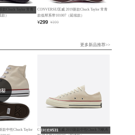
款Chuck Taylor 常青
CONVERSE/匡威 2019新款Chuck Taylor 常青
续款）
款低帮系带101007（延续款）
299
¥
¥399
更多新品推荐>>
新款中性Chuck Taylor
CONVERSE/匡威 2019新款中性Chuck 70帆布
限时抢
¥531