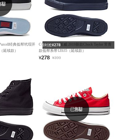
 Purcell经典低帮玳瑁开
CONVERSE/匡威 2019新款Chuck Taylor 常青
限时抢
¥278
3（延续款）
款低帮系带1Z635（延续款）
278
¥
¥399