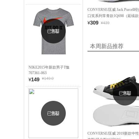
CONVERSE/匡威 Jack Purc
口笑系列常青款1Q698（延续
309
¥
¥439
本周新品推荐
NIKE2015年新款男子T恤
707361-063
¥149.0
149
¥
CONVERSE/匡威 2019新款中性Jac