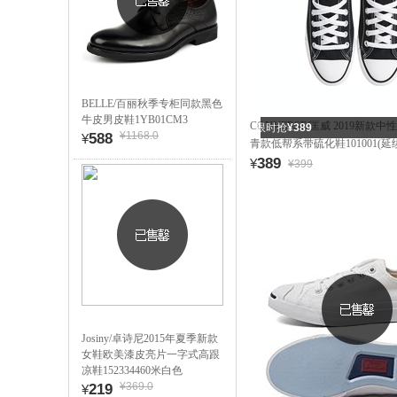
BELLE/百丽秋季专柜同款黑色
牛皮男皮鞋1YB01CM3
CONVERSE/匡威 2019新款中性Ch
限时抢
¥389
¥1168.0
588
¥
青款低帮系带硫化鞋101001(延
389
¥
¥399
Josiny/卓诗尼2015年夏季新款
女鞋欧美漆皮亮片一字式高跟
凉鞋152334460米白色
¥369.0
219
¥