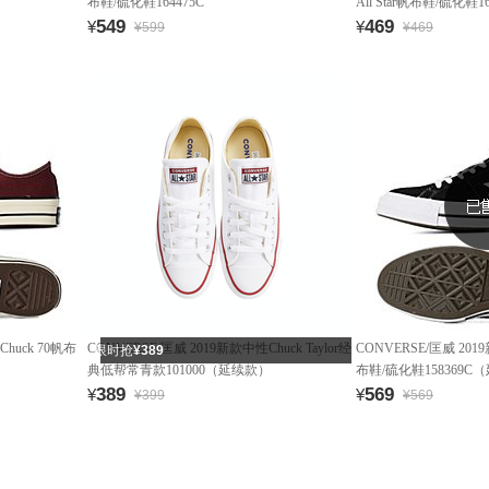
布鞋/硫化鞋164475C
All Star帆布鞋/硫化鞋16
549
469
¥
¥
¥599
¥469
huck 70帆布
CONVERSE/匡威 2019新款中性Chuck Taylor经
CONVERSE/匡威 20
限时抢
¥389
典低帮常青款101000（延续款）
布鞋/硫化鞋158369C
389
569
¥
¥
¥399
¥569