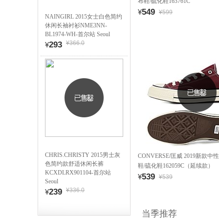
布鞋/硫化鞋163761C
549
¥
¥599
NAINGIRL 2015女士白色简约
休闲长袖衬衫NME3NN-
BL1974-WH-首尔站 Seoul
¥366.0
293
¥
CHRIS.CHRISTY 2015男士灰
CONVERSE/匡威 2019新款中性C
色简约款舒适休闲长裤
鞋/硫化鞋162059C（延续款）
KCXDLRX901104-首尔站
539
¥
¥539
Seoul
¥336.0
239
¥
当季推荐