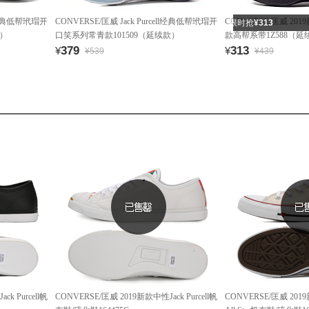
ell经典低帮玳瑁开
CONVERSE/匡威 Jack Purcell经典低帮玳瑁开
CONVERSE/匡威 2019新
限时抢
¥313
款）
口笑系列常青款101509（延续款）
款高帮系带1Z588（延
379
313
¥
¥
¥539
¥439
k Purcell帆
CONVERSE/匡威 2019新款中性Jack Purcell帆
CONVERSE/匡威 2019