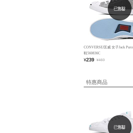
CONVERSE/匡威 女子Jack Pur
鞋560836C
239
¥
¥469
特惠商品