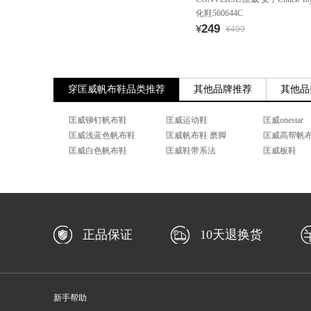
化鞋560644C
249
¥
¥499
穿匡威帆布鞋品类推荐
其他品牌推荐
其他品
匡威铆钉帆布鞋
匡威运动鞋
匡威onestar
匡威浅蓝色帆布鞋
匡威帆布鞋 磨脚
匡威高帮帆
匡威白色帆布鞋
匡威鞋带系法
匡威板鞋
正品保证
10天退换货
新手帮助