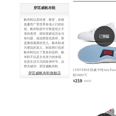
穿匡威帆布鞋
帆布鞋以其轻便，耐穿，价格
低廉而广受世界各地人们的欢
迎。帆布鞋搭牛仔裤是恒久不
变的真理，搭铅笔裤也完全没
有问题，就连西装也搭得，那
是雅痞最爱的范儿。帆布鞋成
为潮流的宠儿，制造商们也把
帆布鞋玩出了更多的花样。帆
布鞋不仅是文化张力的体现，
也是生活方式的延伸符号。品
牌关键词：穿匡威帆布鞋
CONVERSE/匡威 中性Jack Pur
穿匡威帆布鞋旗舰店
鞋160817C
219
¥
¥499