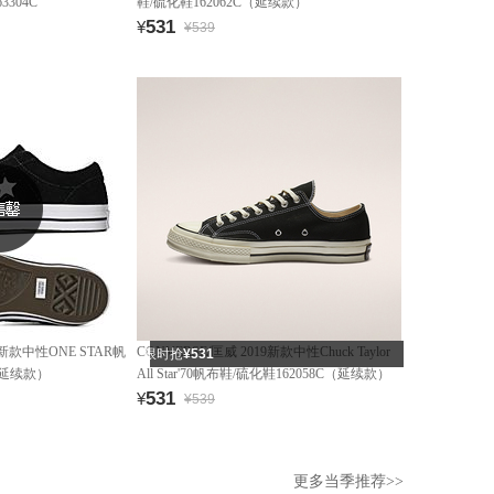
3304C
鞋/硫化鞋162062C（延续款）
531
¥
¥539
19新款中性ONE STAR帆
CONVERSE/匡威 2019新款中性Chuck Taylor
限时抢
¥531
（延续款）
All Star'70帆布鞋/硫化鞋162058C（延续款）
531
¥
¥539
更多当季推荐>>