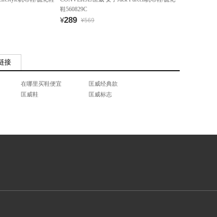
鞋560829C
289
¥
¥569
链接
在哪里买鞋便宜
匡威经典款
匡威鞋
匡威标志