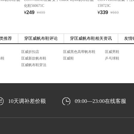
化鞋560671C
159723C
249
339
¥
¥
¥499
¥669
类推荐
穿匡威帆布鞋评论
穿匡威帆布鞋相关资讯
友情
匡威折扣店
匡威黑色高帮帆布鞋
匡威男鞋
布鞋
匡威新款帆布鞋
匡威鞋
乒乓球鞋
匡威帆布鞋穿法
10天调补差价额
09:00—23:00在线客服