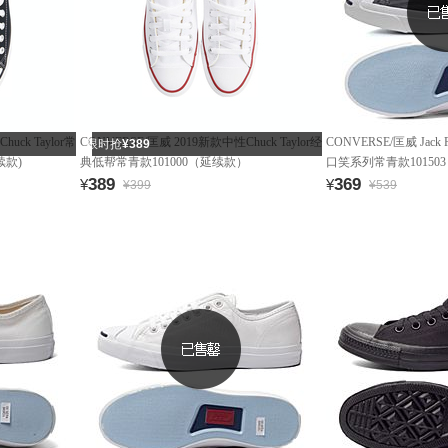
uck Taylor常
CONVERSE/匡威 2019新款中性Chuck Taylor经
CONVERSE/匡威 Jack
限时抢
¥389
续款)
典低帮常青款101000（延续款）
口笑系列常青款10150
389
369
¥
¥
¥399
¥539