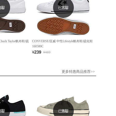
uck Taylor帆布鞋/硫
CONVERSE/匡威 中性Lifestyle帆布鞋/硫化鞋
160580C
239
¥
¥469
更多特惠商品推荐>>